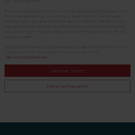
zur Verfügung steht.
Bei einer Auflastung erhöht sich die herstellerseitig festgelegte Masse
für Sonderausstattung. Die Erhöhung ergibt sich aus der höheren
Nutzlast durch das alternative Fahrgestell. Hiervon sind das erhöhte
Eigengewicht des alternativen Fahrgestells sowie insbesondere das
Gewicht für ggf. verpflichtende schwerere Motorvarianten (z. B. 180
PS) abzuziehen.
Ausführliche Hinweise & Erläuterungen zur Gewichtsthematik und zur
Konfiguration des Fahrzeugs finden Sie im Abschnitt
"
Gewichtsinformationen
".
Nächster Schritt
Deine Konfiguration