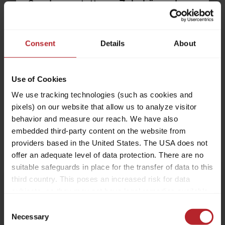
Sonderausstattung, Zubehör und
64.100,– €
2 - 3
Gepäck – all das soll Platz finden.
a)
Preis ab
Schlafplätze
Zugleich gibt es rechtliche und
technische Grenzen für die
Consent
Details
About
5,99 m
3500 kg
Konfiguration und Beladung. Jedes
Länge
Zulässig. Gesamtgewicht
Reisemobil ist für ein bestimmtes
Use of Cookies
Gewicht ausgelegt, das im
Fahrbetrieb nicht überschritten
We use tracking technologies (such as cookies and
werden darf. Für Reisemobilkäufer
pixels) on our website that allow us to analyze visitor
Ausgewählt
stellt sich damit die Frage: Wie muss
behavior and measure our reach. We have also
ich mein Fahrzeug konfigurieren, um
embedded third-party content on the website from
Fahrgäste, Gepäck und Zubehör
providers based in the United States. The USA does not
offer an adequate level of data protection. There are no
entsprechend meinen Bedürfnissen
suitable safeguards in place for the transfer of data to this
unterzubringen, ohne dass das
Hinweis:
third country. This poses an increased risk for data
Fahrzeug dieses Maximalgewicht
subjects, as they may not have legal remedies available.
überschreitet? Um Dir diese
Ihr gewählter Grundriss ist aktuell
Service providers used may process data for their own
Entscheidung zu erleichtern, geben
Consent
nicht mehr verfügbar und wurde zu
purposes and combine it with other data. For more
Necessary
wir Dir nachfolgend einige Hinweise
Selection
dem Grundriss des aktuellen Modells