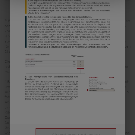
a)
Es handelt sich um eine unverbindliche Preisempfehlung, die auf den
österreichischen Verkaufspreisen basiert. Preise in anderen Ländern
können aufgrund der Währungsumrechnung und der
länderspezifischen Mehrwertsteuer, Gebühren und Einfuhrzölle
abweichen. Daher wird empfohlen, einen örtlichen Händler nach den
für das jeweilige Land geltenden Preisen zu fragen, um den aktuellsten
Stand zu erfahren.
Die in diesem Fahrzeugkonfigurator dargestellten Bilder dienen
lediglich Illustrationszwecken. Sie können von anderen Modellen oder
Ausstattungsvarianten stammen und abweichen.
* Bei der angegebenen Masse in fahrbereitem Zustand handelt es sich
um einen im Typgenehmigungsverfahren festgelegten Standardwert.
Aufgrund von Fertigungstoleranzen kann die real gewogene Masse in
fahrbereitem Zustand vom oben angegebenen Wert abweichen.
Abweichungen von bis zu ± 5 % der Masse in fahrbereitem Zustand
sind rechtlich zulässig und möglich. Die zulässige Spanne in
Kilogramm ist im Klammerzusatz hinter der Masse in fahrbereitem
Zustand angegeben. Bei der herstellerseitig festgelegten Masse für
Sonderausstattung handelt es sich um einen für jeden Typ und
Grundriss ermittelten kalkulatorischen Wert, mit dem LMC festlegt,
wieviel Gewicht für werkseitig eingebaute Sonderausstattung maximal