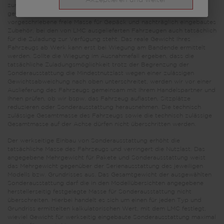
Akzeptieren und weiter
zur Verfügung steht. Die Begrenzung der Sonderausstattung soll
gewährleisten, dass die Mindestnutzlast, d.h. die gesetzlich
vorgeschriebene freie Masse für Gepäck und nachträglich eingebautes
Zubehör, bei den von LMC ausgelieferten Fahrzeugen auch tatsächlich
für die Zuladung zur Verfügung steht. Das reale Gewicht Ihres
Fahrzeugs ab Werk kann erst bei Wiegung am Bandende ermittelt
werden. Sollte die Wiegung im Ausnahmefall ergeben, dass die
tatsächliche Zuladungsmöglichkeit trotz der Begrenzung der
Sonderausstattung die Mindestnutzlast wegen einer zulässigen
Gewichtsabweichung nach oben unterschreitet, werden wir vor einer
Auslieferung des Fahrzeugs gemeinsam mit Ihrem Handelspartner und
Ihnen prüfen, ob wir bspw. das Fahrzeug auflasten, Sitzplätze
reduzieren oder Sonderausstattung herausnehmen. Die technisch
zulässige Gesamtmasse des Fahrzeugs sowie die technisch zulässige
Gesamtmasse auf der Achse dürfen nicht überschritten werden.
Der werkseitige Einbau von Sonderausstattung erhöht die
tatsächliche Masse des Fahrzeugs und verringert die Nutzlast. Das
angegebene Mehrgewicht für Pakete und Sonderausstattung weist
das Mehrgewicht gegenüber der Serienausstattung des jeweiligen
Modells bzw. Grundrisses aus. Das Gesamtgewicht der ausgewählten
Sonderausstattung darf die in den Modellübersichten angegebene
herstellerseitig festgelegte Masse für Sonderausstattung nicht
überschreiten. Hierbei handelt es sich um einen für jeden Typ und
Grundriss ermittelten kalkulatorischen Wert, mit dem LMC festlegt,
wieviel Gewicht für werkseitig eingebaute Sonderausstattung maximal