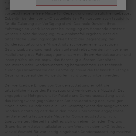
Akzeptieren und weiter
zur Verfügung steht. Die Begrenzung der Sonderausstattung soll
gewährleisten, dass die Mindestnutzlast, d.h. die gesetzlich
vorgeschriebene freie Masse für Gepäck und nachträglich eingebautes
Zubehör, bei den von LMC ausgelieferten Fahrzeugen auch tatsächlich
für die Zuladung zur Verfügung steht. Das reale Gewicht Ihres
Fahrzeugs ab Werk kann erst bei Wiegung am Bandende ermittelt
werden. Sollte die Wiegung im Ausnahmefall ergeben, dass die
tatsächliche Zuladungsmöglichkeit trotz der Begrenzung der
Sonderausstattung die Mindestnutzlast wegen einer zulässigen
Gewichtsabweichung nach oben unterschreitet, werden wir vor einer
Auslieferung des Fahrzeugs gemeinsam mit Ihrem Handelspartner und
Ihnen prüfen, ob wir bspw. das Fahrzeug auflasten, Sitzplätze
reduzieren oder Sonderausstattung herausnehmen. Die technisch
zulässige Gesamtmasse des Fahrzeugs sowie die technisch zulässige
Gesamtmasse auf der Achse dürfen nicht überschritten werden.
Der werkseitige Einbau von Sonderausstattung erhöht die
tatsächliche Masse des Fahrzeugs und verringert die Nutzlast. Das
angegebene Mehrgewicht für Pakete und Sonderausstattung weist
das Mehrgewicht gegenüber der Serienausstattung des jeweiligen
Modells bzw. Grundrisses aus. Das Gesamtgewicht der ausgewählten
Sonderausstattung darf die in den Modellübersichten angegebene
herstellerseitig festgelegte Masse für Sonderausstattung nicht
überschreiten. Hierbei handelt es sich um einen für jeden Typ und
Grundriss ermittelten kalkulatorischen Wert, mit dem LMC festlegt,
wieviel Gewicht für werkseitig eingebaute Sonderausstattung maximal