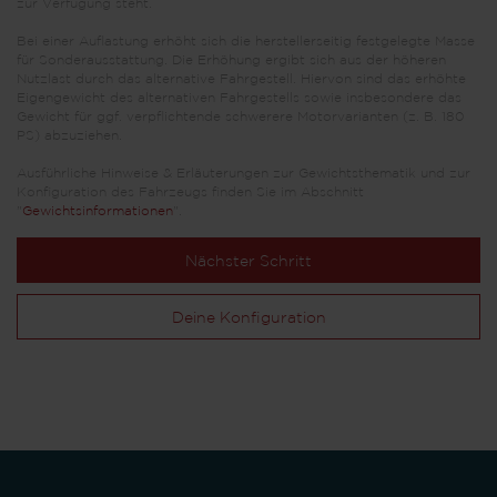
zur Verfügung steht.
Bei einer Auflastung erhöht sich die herstellerseitig festgelegte Masse
für Sonderausstattung. Die Erhöhung ergibt sich aus der höheren
Nutzlast durch das alternative Fahrgestell. Hiervon sind das erhöhte
Eigengewicht des alternativen Fahrgestells sowie insbesondere das
Gewicht für ggf. verpflichtende schwerere Motorvarianten (z. B. 180
PS) abzuziehen.
Ausführliche Hinweise & Erläuterungen zur Gewichtsthematik und zur
Konfiguration des Fahrzeugs finden Sie im Abschnitt
"
Gewichtsinformationen
".
Nächster Schritt
Deine Konfiguration