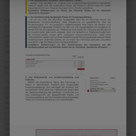
a)
Es handelt sich um eine unverbindliche Preisempfehlung, die auf den
österreichischen Verkaufspreisen basiert. Preise in anderen Ländern
können aufgrund der Währungsumrechnung und der
länderspezifischen Mehrwertsteuer, Gebühren und Einfuhrzölle
abweichen. Daher wird empfohlen, einen örtlichen Händler nach den
für das jeweilige Land geltenden Preisen zu fragen, um den aktuellsten
Stand zu erfahren.
Die in diesem Fahrzeugkonfigurator dargestellten Bilder dienen
lediglich Illustrationszwecken. Sie können von anderen Modellen oder
Ausstattungsvarianten stammen und abweichen.
* Bei der angegebenen Masse in fahrbereitem Zustand handelt es sich
um einen im Typgenehmigungsverfahren festgelegten Standardwert.
Aufgrund von Fertigungstoleranzen kann die real gewogene Masse in
fahrbereitem Zustand vom oben angegebenen Wert abweichen.
Abweichungen von bis zu ± 5 % der Masse in fahrbereitem Zustand
sind rechtlich zulässig und möglich. Die zulässige Spanne in
Kilogramm ist im Klammerzusatz hinter der Masse in fahrbereitem
Zustand angegeben. Bei der herstellerseitig festgelegten Masse für
Sonderausstattung handelt es sich um einen für jeden Typ und
Grundriss ermittelten kalkulatorischen Wert, mit dem LMC festlegt,
wieviel Gewicht für werkseitig eingebaute Sonderausstattung maximal