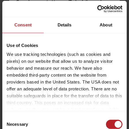
Sonderausstattung, Zubehör und
64.100,– €
2 - 3
Gepäck – all das soll Platz finden.
a)
Preis ab
Schlafplätze
Zugleich gibt es rechtliche und
technische Grenzen für die
Consent
Details
About
5,99 m
3500 kg
Konfiguration und Beladung. Jedes
Länge
Zulässig. Gesamtgewicht
Reisemobil ist für ein bestimmtes
Use of Cookies
Gewicht ausgelegt, das im
Fahrbetrieb nicht überschritten
We use tracking technologies (such as cookies and
werden darf. Für Reisemobilkäufer
pixels) on our website that allow us to analyze visitor
Ausgewählt
stellt sich damit die Frage: Wie muss
behavior and measure our reach. We have also
ich mein Fahrzeug konfigurieren, um
embedded third-party content on the website from
Fahrgäste, Gepäck und Zubehör
providers based in the United States. The USA does not
offer an adequate level of data protection. There are no
entsprechend meinen Bedürfnissen
suitable safeguards in place for the transfer of data to this
unterzubringen, ohne dass das
Hinweis:
third country. This poses an increased risk for data
Fahrzeug dieses Maximalgewicht
subjects, as they may not have legal remedies available.
überschreitet? Um Dir diese
Ihr gewählter Grundriss ist aktuell
Service providers used may process data for their own
Entscheidung zu erleichtern, geben
Consent
nicht mehr verfügbar und wurde zu
purposes and combine it with other data. For more
Necessary
wir Dir nachfolgend einige Hinweise
Selection
dem Grundriss des aktuellen Modells