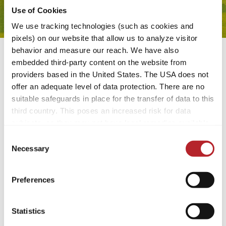
Use of Cookies
We use tracking technologies (such as cookies and
pixels) on our website that allow us to analyze visitor
behavior and measure our reach. We have also
embedded third-party content on the website from
VIERTE STATION:
providers based in the United States. The USA does not
Süddeutschland – der
offer an adequate level of data protection. There are no
suitable safeguards in place for the transfer of data to this
gemütliche Cruiser
third country. This poses an increased risk for data
subjects, as they may not have legal remedies available.
Im Allgäu, umgeben von grünen Hügeln
Service providers used may process data for their own
Consent
und grasenden Kühen, stand ein
purposes and combine it with other data. For more
Necessary
Selection
stattliches Wohnmobil mit dunklen
information, please refer to our
privacy policy
.
Fenstern und weichen Sitzen:
Cruiser
.
Preferences
By accepting or selecting individual cookies/services in
„Hallo Sassino“, sagte er mit ruhiger
the settings, you give us your consent to process your
Stimme. „Willst du eine Pause machen?
data for the purposes mentioned. Consent is voluntary,
Statistics
Bei mir ist immer Platz für eine Tasse
not required to visit the website, and can be revoked at