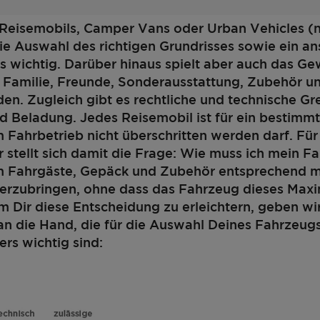
 Reisemobils, Camper Vans oder Urban Vehicles (
die Auswahl des richtigen Grundrisses sowie ein 
 wichtig. Darüber hinaus spielt aber auch das Ge
e. Familie, Freunde, Sonderausstattung, Zubehör u
nden. Zugleich gibt es rechtliche und technische Gr
d Beladung. Jedes Reisemobil ist für ein bestimm
m Fahrbetrieb nicht überschritten werden darf. Für
 stellt sich damit die Frage: Wie muss ich mein F
um Fahrgäste, Gepäck und Zubehör entsprechend 
terzubringen, ohne dass das Fahrzeug dieses Max
m Dir diese Entscheidung zu erleichtern, geben wi
an die Hand, die für die Auswahl Deines Fahrzeug
ers wichtig sind:
Schritt 1 / 6
Grundriss