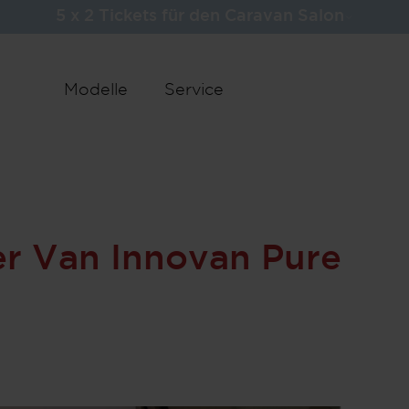
5 x 2 Tickets für den Caravan Salon
3.50
Techn
Gesa
Modelle
Service
2.783
Wichtige Fahrzeug- &
(2.64
Gewichtsangaben
Masse
e
Zust
*
r Van Innovan Pure
Schritt 1 / 6
Grundriss