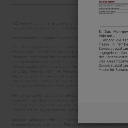
a)
Es handelt sich um eine unverbindliche Preisempfehlung, die auf
Mehrwertsteuer, Gebühren und Einfuhrzölle abweichen. Daher wird emp
Die in diesem Fahrzeugkonfigurator dargestellten Bilder dienen led
* Bei der angegebenen Masse in fahrbereitem Zustand handelt es s
fahrbereitem Zustand vom oben angegebenen Wert abweichen. Abweich
Klammerzusatz hinter der Masse in fahrbereitem Zustand angegeben. B
kalkulatorischen Wert, mit dem LMC festlegt, wieviel Gewicht für w
Mindestnutzlast, d.h. die gesetzlich vorgeschriebene freie Masse f
steht. Das reale Gewicht Ihres Fahrzeugs ab Werk kann erst bei Wi
Begrenzung der Sonderausstattung die Mindestnutzlast wegen einer
Handelspartner und Ihnen prüfen, ob wir bspw. das Fahrzeug auflas
zulässige Gesamtmasse auf der Achse dürfen nicht überschritten we
Der werkseitige Einbau von Sonderausstattung erhöht die tatsächli
gegenüber der Serienausstattung des jeweiligen Modells bzw. Grund
Masse für Sonderausstattung nicht überschreiten. Hierbei handelt es
Sonderausstattung maximal zur Verfügung steht.
Bei einer Auflastung erhöht sich die herstellerseitig festgelegte Ma
Eigengewicht des alternativen Fahrgestells sowie insbesondere das 