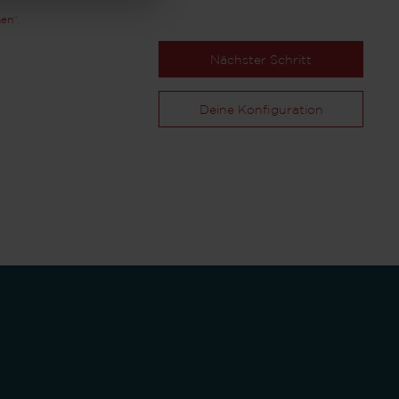
nen
".
Nächster Schritt
Deine Konfiguration