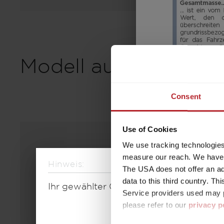
Modell auswählen
Consent
Use of Cookies
We use tracking technologies 
measure our reach. We have a
Hinweis:
The USA does not offer an ade
data to this third country. T
Ihr gewählter Grundriss ist aktuell nic
Service providers used may p
please refer to our
privacy p