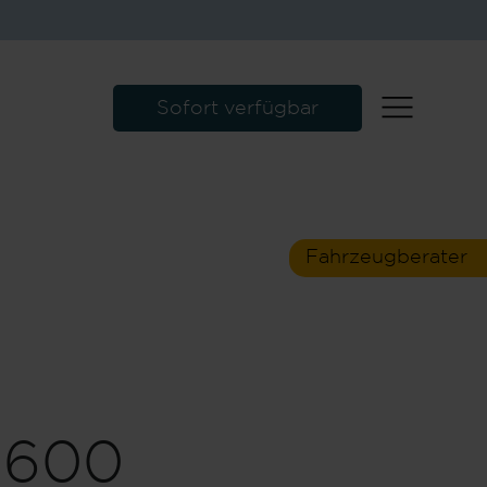
0 kg
392 kg
isch zulässige
Herstellerseitig
*
mtmasse
festgelegte Masse für
Sofort verfügbar
*
Sonderausstattung
 kg
392 kg
4 - 2.922 kg)
Verbleibende Masse für
*
 in fahrbereitem
Sonderausstattung
*
and
Fahrzeugberater
Paket
600