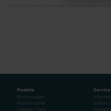
Ausführliche Hinweise & Erläuterungen zur Gewichtsthematik und zur
Modelle
Service
Wohnwagen
Infomat
Wohnmobile
Sofort 
Camper Vans
Sicherhe