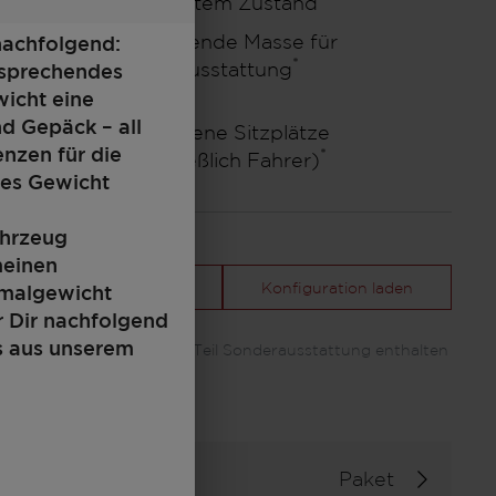
fahrbereitem Zustand
392 kg
Verbleibende Masse für
nachfolgend:
*
Sonderausstattung
ansprechendes
wicht eine
nd Gepäck – all
Zugelassene Sitzplätze
4
enzen für die
*
(einschließlich Fahrer)
tes Gewicht
ahrzeug
meinen
Deine Konfiguration
Konfiguration laden
imalgewicht
r Dir nachfolgend
s aus unserem
*Abbildung kann zum Teil Sonderausstattung enthalten
Paket