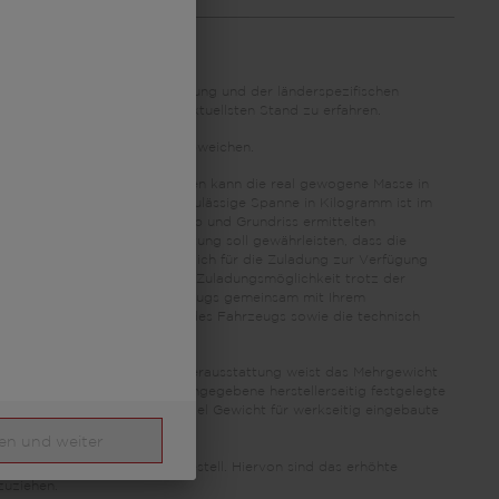
aufgrund der Währungsumrechnung und der länderspezifischen
 Preisen zu fragen, um den aktuellsten Stand zu erfahren.
ttungsvarianten stammen und abweichen.
grund von Fertigungstoleranzen kann die real gewogene Masse in
 zulässig und möglich. Die zulässige Spanne in Kilogramm ist im
es sich um einen für jeden Typ und Grundriss ermittelten
egrenzung der Sonderausstattung soll gewährleisten, dass die
rten Fahrzeugen auch tatsächlich für die Zuladung zur Verfügung
geben, dass die tatsächliche Zuladungsmöglichkeit trotz der
 einer Auslieferung des Fahrzeugs gemeinsam mit Ihrem
nisch zulässige Gesamtmasse des Fahrzeugs sowie die technisch
rgewicht für Pakete und Sonderausstattung weist das Mehrgewicht
 in den Modellübersichten angegebene herstellerseitig festgelegte
t, mit dem LMC festlegt, wieviel Gewicht für werkseitig eingebaute
en und weiter
t durch das alternative Fahrgestell. Hiervon sind das erhöhte
zuziehen.