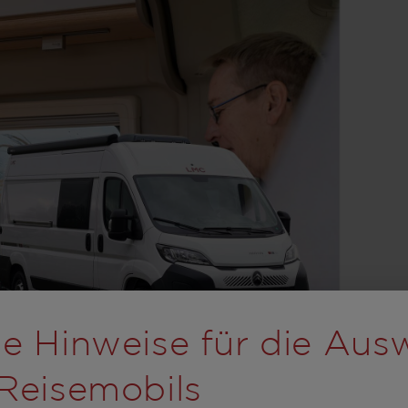
rolling wird der Button
e Hinweise für die Aus
Reisemobils