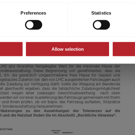
ividual cookies/services in the settings, you give us your consen
600
s voluntary, not required to visit the website, and can be revok
Preferences
Statistics
ct, only the necessary cookies will be set on the website, which a
 to enable page navigation.
49.990,– €
2 - 3
a)
Preis ab
Schlafplätze
Allow selection
5,99 m
3500 kg
Länge
Zulässig. Gesamtgewicht
Ausgewählt