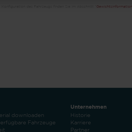
 Konfiguration des Fahrzeugs finden Sie im Abschnitt "
Gewichtsinformatio
Unternehmen
erial downloaden
Historie
verfügbare Fahrzeuge
Karriere
it
Partner