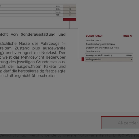
 den deutschen Verkaufspreisen basiert. Preise in anderen Ländern können 
fohlen, einen örtlichen Händler nach den für das jeweilige Land geltenden
iglich Illustrationszwecken. Sie können von anderen Modellen oder Aussta
ich um einen im Typgenehmigungsverfahren festgelegten Standardwert. Auf
ungen von bis zu ± 5 % der Masse in fahrbereitem Zustand sind rechtlich
ei der herstellerseitig festgelegten Masse für Sonderausstattung handelt 
erkseitig eingebaute Sonderausstattung maximal zur Verfügung steht. Die B
ür Gepäck und nachträglich eingebautes Zubehör, bei den von LMC ausgeliefe
egung am Bandende ermittelt werden. Sollte die Wiegung im Ausnahmefall er
 zulässigen Gewichtsabweichung nach oben unterschreitet, werden wir vor
ten, Sitzplätze reduzieren oder Sonderausstattung herausnehmen. Die tech
rden.
che Masse des Fahrzeugs und verringert die Nutzlast. Das angegebene Meh
risses aus. Das Gesamtgewicht der ausgewählten Sonderausstattung darf die
 sich um einen für jeden Typ und Grundriss ermittelten kalkulatorischen Wer
Akzeptier
sse für Sonderausstattung. Die Erhöhung ergibt sich aus der höheren Nutzlas
Gewicht für ggf. verpflichtende schwerere Motorvarianten (z. B. 180 PS) ab