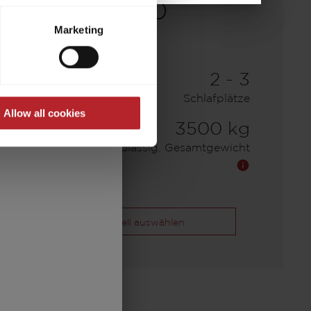
t to process your data for the
640
ed at any time through the
Marketing
re required for the trouble-
51.990,– €
2 - 3
a)
Preis ab
Schlafplätze
Allow all cookies
6,36 m
3500 kg
Länge
Zulässig. Gesamtgewicht
Modell auswählen