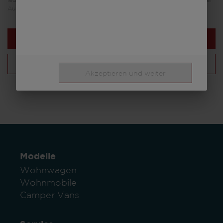
lediglich Illustrationszwecken. Sie können von anderen Modellen oder
Ausstattungsvarianten stammen und abweichen.
Nächster Schritt
Deine Konfiguration
Akzeptieren und weiter
Modelle
Wohnwagen
Wohnmobile
Camper Vans