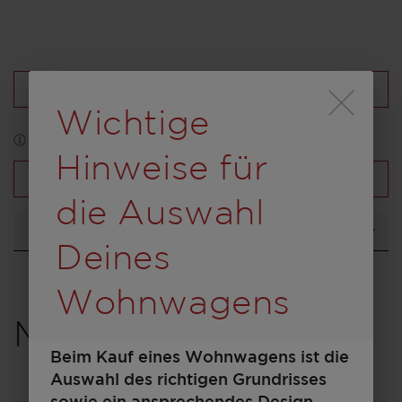
Konfiguration laden
Durch Scrolling wird
Wichtige
*Abbildung kann zum Teil Sonderausstattung enthalten
Hinweise für
Fahrzeugübersicht
die Auswahl
Grundriss
Deines
Wohnwagens
Modell auswählen
Beim Kauf eines Wohnwagens ist die
Auswahl des richtigen Grundrisses