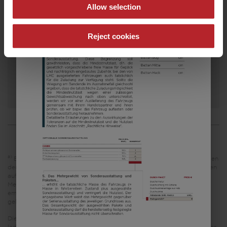
Allow selection
a)
Preis ab
Schlafplätze
7,87 m
1800 kg
Reject cookies
Länge
Zulässig. Gesamtgewicht
Modell auswählen
a)
Es handelt sich um eine unverbindliche Preisempfehlung, die auf den
deutschen Verkaufspreisen basiert. Preise in anderen Ländern können
aufgrund der Währungsumrechnung und der länderspezifischen
Mehrwertsteuer, Gebühren und Einfuhrzölle abweichen. Daher wird
empfohlen, einen örtlichen Händler nach den für das jeweilige Land
geltenden Preisen zu fragen, um den aktuellsten Stand zu erfahren.
Die in diesem Fahrzeugkonfigurator dargestellten Bilder dienen