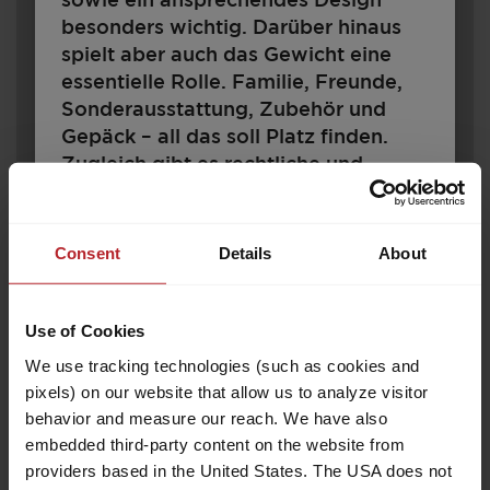
sowie ein ansprechendes Design
besonders wichtig. Darüber hinaus
spielt aber auch das Gewicht eine
essentielle Rolle. Familie, Freunde,
Sonderausstattung, Zubehör und
Gepäck – all das soll Platz finden.
Zugleich gibt es rechtliche und
technische Grenzen für die
Konfiguration und Beladung. Jeder
510 E
Wohnwagen ist für ein bestimmtes
Consent
Details
About
Gewicht ausgelegt, das im
Fahrbetrieb nicht überschritten
werden darf. Für Wohnwagenkäufer
Use of Cookies
34.890,– €
4 - 6
stellt sich damit die Frage: Wie muss
We use tracking technologies (such as cookies and
a)
Preis ab
Schlafplätze
ich mein Fahrzeug konfigurieren, um
pixels) on our website that allow us to analyze visitor
Fahrgäste, Gepäck und Zubehör
behavior and measure our reach. We have also
7,58 m
1600 kg
entsprechend meinen Bedürfnissen
embedded third-party content on the website from
Länge
Zulässig. Gesamtgewicht
unterzubringen, ohne dass das
providers based in the United States. The USA does not