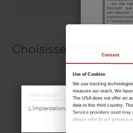
Choisissez un modèl
Consent
Use of Cookies
We use tracking technologies 
measure our reach. We have a
Information:
The USA does not offer an ade
data to this third country. T
L’implantation sélectionnée n’est plus 
Service providers used may p
please refer to our
privacy p