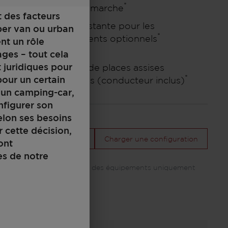
*
ordre de marche
t des facteurs
285 kg
Masse restante pour les
per van ou urban
*
équipements optionnels
ent un rôle
ages – tout cela
t juridiques pour
Nombre de places assises
4
*
our un certain
autorisées (conducteur inclus)
d’un camping-car,
nfigurer son
elon ses besoins
 cette décision,
Votre configuration
Charger une configuration
ont
es de notre
*La photo peut inclure des équipements uniquement
disponibles en option