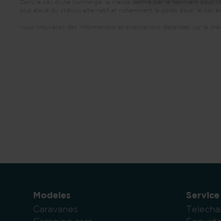
Dans le cas d’une surcharge, la masse définie par le fabricant pour 
plus élevé du châssis alternatif et notamment le poids pour, le cas 
Vous trouverez des informations et explications détaillées sur le t
Modeles
Service
Caravanes
Telecha