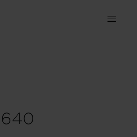
 kg
285 kg
 en charge
Poids défini par le
male
constructeur pour les
*
niquement
équipements en option
*
sible
 kg
285 kg
2 - 3 030 kg)
Poids
Masse restante pour les
e en ordre de
équipements
*
*
he
optionnels
Packs
640