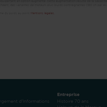
l’équipement en option augmente. Cette augmentation résulte de la capacité
échéant, des variantes de moteurs plus lourds contraignantes (180 ch par ex.
hème du poids au point
Mentions légales
.
Entreprise
rgement d'Informations
Histoire 70 ans