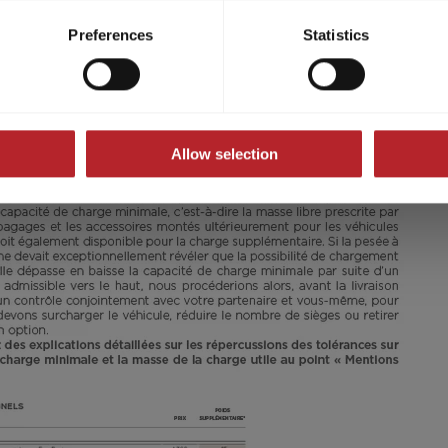
ividual cookies/services in the settings, you give us your consen
s voluntary, not required to visit the website, and can be revok
Preferences
Statistics
600
ct, only the necessary cookies will be set on the website, which a
 to enable page navigation.
51 900,– €
2 - 3
Allow selection
A partir de
Couchages
5,99 m
3500 kg
Longueur
P.T.A.C.
Sélectionner ce modèle