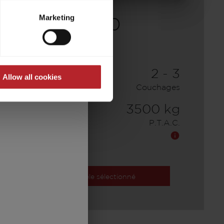
t to process your data for the
ed at any time through the
Marketing
640
re required for the trouble-
53 900,– €
2 - 3
Allow all cookies
A partir de
Couchages
6,36 m
3500 kg
Longueur
P.T.A.C.
Modèle sélectionné