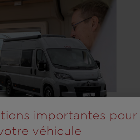
rolling wird der Button
tions importantes pour
 votre véhicule