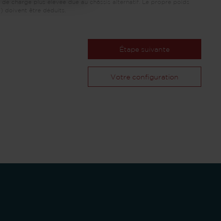
 de charge plus élevée due au châssis alternatif. Le propre poids
) doivent être déduits.
Étape suivante
Votre configuration