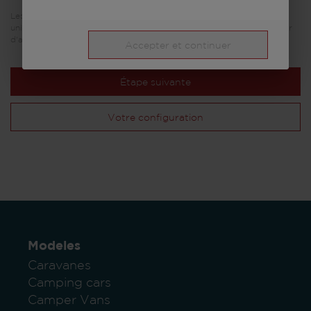
Les images présentées dans ce configurateur de véhicule sont
uniquement destinées à des fins d'illustration. Elles peuvent provenir
d'autres modèles ou variantes d'équipement et être différentes.
Accepter et continuer
Étape suivante
Votre configuration
Modeles
Caravanes
Camping cars
Camper Vans