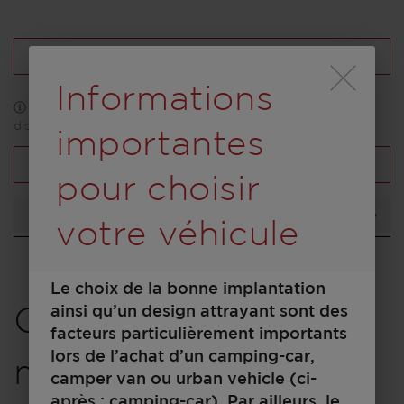
Charger une configuration
Durch Scrolling wird
Informations
*La photo peut inclure des équipements uniquement
disponibles en option
importantes
Vue d'ensemble des véhicules
pour choisir
Implantation
votre véhicule
Le choix de la bonne implantation
ainsi qu’un design attrayant sont des
Choisissez un
facteurs particulièrement importants
lors de l’achat d’un camping-car,
modèle
camper van ou urban vehicle (ci-
après : camping-car). Par ailleurs, le