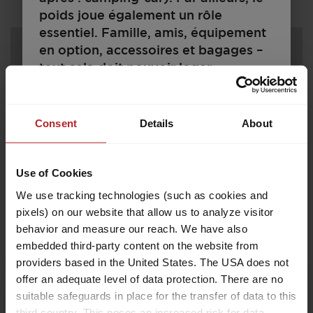
poids joue également un rôle
essentiel. Famille, amis, équipement
en option, accessoires et bagages –
tout cela doit pouvoir loger.
Parallèlement, il existe des limites
techniques et juridiques pour la
configuration et le chargement.
Consent
Details
About
Chaque camping-car est conçu pour
un certain poids, qui ne doit pas être
Use of Cookies
dépassé à l’utilisation. Pour
460 E
l’acheteur d’un camping-car, la
We use tracking technologies (such as cookies and
question qui se pose est donc celle
pixels) on our website that allow us to analyze visitor
de savoir comment il doit configurer
behavior and measure our reach. We have also
son véhicule pour loger les
embedded third-party content on the website from
24 000,– €
3
passagers, les bagages et les
providers based in the United States. The USA does not
A partir de
Couchages
offer an adequate level of data protection. There are no
accessoires selon ses besoins sans
Changement de millésime
suitable safeguards in place for the transfer of data to this
6,76 m
1200 kg
que le véhicule dépasse ce poids
third country. This poses an increased risk for data
Longueur
P.T.A.C.