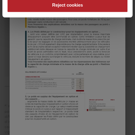
Reject cookies
25 500,– €
6 - 7
A partir de
Couchages
7,15 m
1360 kg
Longueur
P.T.A.C.
Sélectionner ce modèle
a)
Prix recommandés, sans engagement, basés sur les tarifs valables
pour la France métropolitaine. Les prix dans d'autres pays peuvent
différer en raison de la devise, de la TVA, des taxes et des droits
d'importation propres à chaque pays. Par conséquent, veuillez
contacter votre concessionnaire agréé pour connaître les prix en
vigueur dans votre pays.