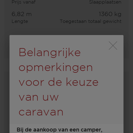
Prijs vanaf
Slaapplaatsen
6,82 m
1360 kg
Lengte
Toegestaan totaal gewicht
Kies een model
Durch Scrolling wird
Belangrijke
opmerkingen
voor de keuze
van uw
caravan
Bij de aankoop van een camper,