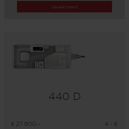
Geselecteerd
440 D
€ 27.800,–
4 - 6