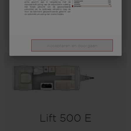
Lengte
Toegestaan totaal gewicht
Kies een model
Accepteren en doorgaan
Lift 500 E