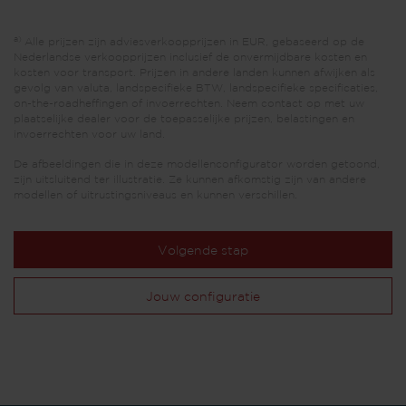
a)
Alle prijzen zijn adviesverkoopprijzen in EUR, gebaseerd op de
Nederlandse verkoopprijzen inclusief de onvermijdbare kosten en
kosten voor transport. Prijzen in andere landen kunnen afwijken als
gevolg van valuta, landspecifieke BTW, landspecifieke specificaties,
on-the-roadheffingen of invoerrechten. Neem contact op met uw
plaatselijke dealer voor de toepasselijke prijzen, belastingen en
invoerrechten voor uw land.
De afbeeldingen die in deze modellenconfigurator worden getoond,
zijn uitsluitend ter illustratie. Ze kunnen afkomstig zijn van andere
modellen of uitrustingsniveaus en kunnen verschillen.
Volgende stap
Jouw configuratie