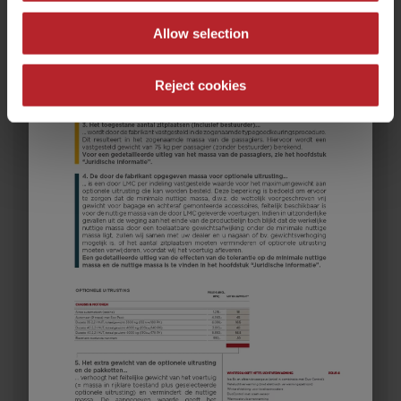
Allow selection
Reject cookies
582 K
€ 31.100,–
5 - 8
Prijs vanaf
Slaapplaatsen
8,05 m
1600 kg