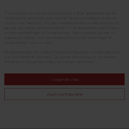
a)
Alle prijzen zijn adviesverkoopprijzen in EUR, gebaseerd op de
Nederlandse verkoopprijzen inclusief de onvermijdbare kosten en
kosten voor transport. Prijzen in andere landen kunnen afwijken als
gevolg van valuta, landspecifieke BTW, landspecifieke specificaties,
on-the-roadheffingen of invoerrechten. Neem contact op met uw
plaatselijke dealer voor de toepasselijke prijzen, belastingen en
invoerrechten voor uw land.
De afbeeldingen die in deze modellenconfigurator worden getoond,
zijn uitsluitend ter illustratie. Ze kunnen afkomstig zijn van andere
modellen of uitrustingsniveaus en kunnen verschillen.
Volgende stap
Jouw configuratie