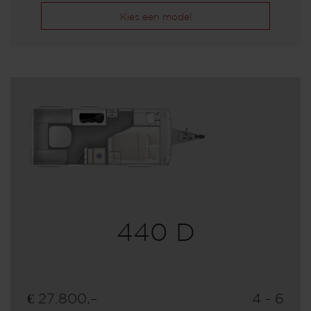
Kies een model
440 D
€ 27.800,–
4 - 6