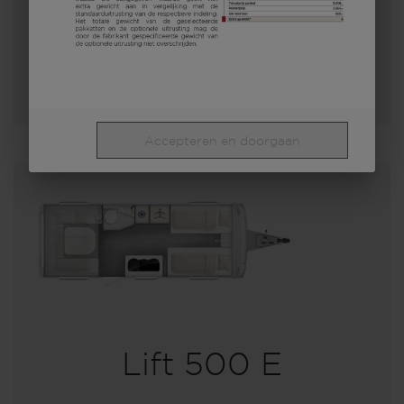
Lengte
Toegestaan totaal gewicht
Kies een model
Accepteren en doorgaan
Lift 500 E