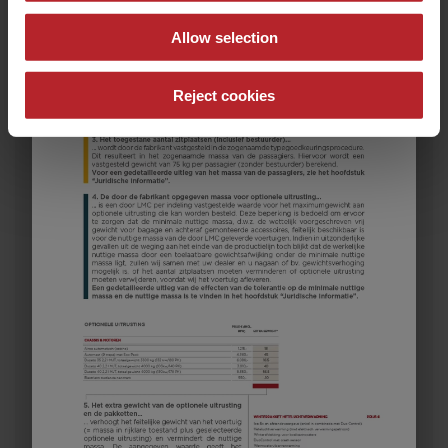
Allow selection
Reject cookies
582 K
€ 31.100,–
5 - 8
Prijs vanaf
Slaapplaatsen
8,05 m
1600 kg