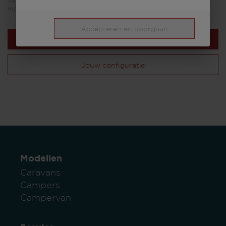
zijn uitsluitend ter illustratie. Ze kunnen afkomstig zijn van andere
modellen of uitrustingsniveaus en kunnen verschillen.
Accepteren en doorgaan
Volgende stap
Jouw configuratie
Modellen
Caravans
Campers
Campervan