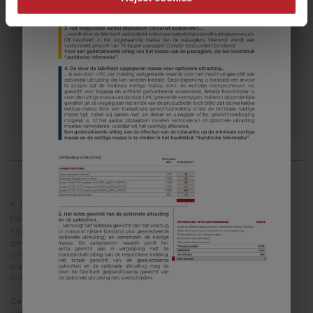
Prijs vanaf
Slaapplaatsen
7,87 m
1800 kg
Lengte
Toegestaan totaal gewicht
Kies een model
a)
Alle prijzen zijn adviesverkoopprijzen in EUR, gebaseerd op de
Nederlandse verkoopprijzen inclusief de onvermijdbare kosten en
kosten voor transport. Prijzen in andere landen kunnen afwijken als
gevolg van valuta, landspecifieke BTW, landspecifieke specificaties,
on-the-roadheffingen of invoerrechten. Neem contact op met uw
plaatselijke dealer voor de toepasselijke prijzen, belastingen en
invoerrechten voor uw land.
De afbeeldingen die in deze modellenconfigurator worden getoond,