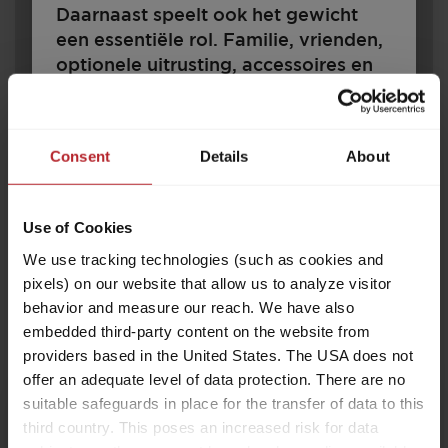
Daarnaast speelt ook het gewicht
een essentiële rol. Familie, vrienden,
optionele uitrusting, accessoires en
bagage – er moet plaats zijn voor
alles en iedereen. Tevens zijn er
wettelijke en technische grenzen
Consent
Details
About
m.b.t. de configuratie en de
belading. Elke camper is ontworpen
510 E
voor een bepaald gewicht, dat
Use of Cookies
tijdens het rijden niet mag worden
We use tracking technologies (such as cookies and
overschreden. Kopers van een
pixels) on our website that allow us to analyze visitor
camper vragen zich dan ook af: hoe
€ 37.100,–
4 - 6
behavior and measure our reach. We have also
moet ik mijn voertuig configureren
Prijs vanaf
Slaapplaatsen
embedded third-party content on the website from
zodat het plaats biedt aan
providers based in the United States. The USA does not
7,58 m
1600 kg
passagiers, bagage en accessoires
offer an adequate level of data protection. There are no
naargelang mijn behoeften zonder
Lengte
Toegestaan totaal gewicht
suitable safeguards in place for the transfer of data to this
Model year change
dat het voertuig dit
third country. This poses an increased risk for data
maximumgewicht overschrijdt? Om