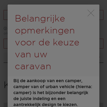
Durch Scrolling wird
Configuratie laden
Belangrijke
opmerkingen
* Afbeeldingen kunnen deels speciale uitvoeringen
omvatten
voor de keuze
Overzicht voertuigen
van uw
Indeling
caravan
Bij de aankoop van een camper,
Kies een model
camper van of urban vehicle (hierna:
camper) is het bijzonder belangrijk
de juiste indeling en een
aantrekkelijk design te kiezen.