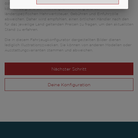
österreichischen Verkaufspreisen basiert. Preise in anderen Ländern
können aufgrund der Währungsumrechnung und der
länderspezifischen Mehrwertsteuer, Gebühren und Einfuhrzölle
abweichen. Daher wird empfohlen, einen örtlichen Händler nach den
für das jeweilige Land geltenden Preisen zu fragen, um den aktuellsten
Stand zu erfahren.
Die in diesem Fahrzeugkonfigurator dargestellten Bilder dienen
lediglich Illustrationszwecken. Sie können von anderen Modellen oder
Ausstattungsvarianten stammen und abweichen.
Nächster Schritt
Deine Konfiguration