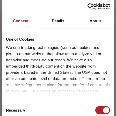
Sonderausstattung, Zubehör und
Gepäck – all das soll Platz finden.
Ausgewählt
Zugleich gibt es rechtliche und
technische Grenzen für die
Consent
Details
About
Konfiguration und Beladung. Jedes
Reisemobil ist für ein bestimmtes
Use of Cookies
Gewicht ausgelegt, das im
Fahrbetrieb nicht überschritten
We use tracking technologies (such as cookies and
werden darf. Für Reisemobilkäufer
pixels) on our website that allow us to analyze visitor
stellt sich damit die Frage: Wie muss
behavior and measure our reach. We have also
ich mein Fahrzeug konfigurieren, um
embedded third-party content on the website from
Fahrgäste, Gepäck und Zubehör
providers based in the United States. The USA does not
offer an adequate level of data protection. There are no
entsprechend meinen Bedürfnissen
suitable safeguards in place for the transfer of data to this
unterzubringen, ohne dass das
470 K
third country. This poses an increased risk for data
Fahrzeug dieses Maximalgewicht
subjects, as they may not have legal remedies available.
überschreitet? Um Dir diese
Service providers used may process data for their own
Entscheidung zu erleichtern, geben
Consent
purposes and combine it with other data. For more
Necessary
wir Dir nachfolgend einige Hinweise
Selection
information, please refer to our
privacy policy
.
15.100,– €
4 - 5