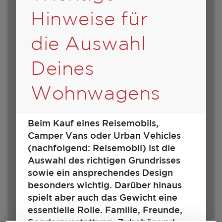
Hinweise für
die Auswahl
Deines
Wohnwagens
350 D
Beim Kauf eines Reisemobils,
Camper Vans oder Urban Vehicles
(nachfolgend: Reisemobil) ist die
13.600,– €
2
Auswahl des richtigen Grundrisses
a)
Preis ab
Schlafplätze
sowie ein ansprechendes Design
besonders wichtig. Darüber hinaus
4,79 m
1100 kg
spielt aber auch das Gewicht eine
Länge
Zulässig. Gesamtgewicht
essentielle Rolle. Familie, Freunde,