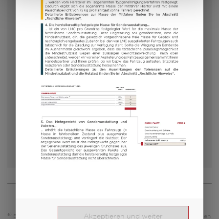
400 C
14.600,– €
3
a)
Preis ab
Schlafplätze
5,3 m
1100 kg
Länge
Zulässig. Gesamtgewicht
Modell auswählen
a)
Akzeptieren und weiter
Es handelt sich um eine unverbindliche Preisempfehlung, die auf den