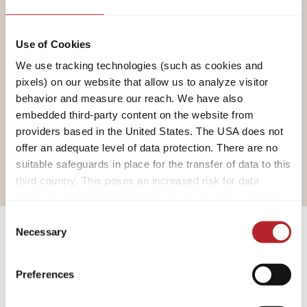
Cookie benötigt
Use of Cookies
Bitte erlauben Sie die Marketing
We use tracking technologies (such as cookies and
Cookies um dieses Video
pixels) on our website that allow us to analyze visitor
anzuzeigen
behavior and measure our reach. We have also
embedded third-party content on the website from
Cookie Einstellungen öffnen
providers based in the United States. The USA does not
offer an adequate level of data protection. There are no
suitable safeguards in place for the transfer of data to this
third country. This poses an increased risk for data
subjects, as they may not have legal remedies available.
Service providers used may process data for their own
Consent
purposes and combine it with other data. For more
Necessary
Selection
information, please refer to our
privacy policy
.
Wohnwagen
Preferences
By accepting or selecting individual cookies/services in
the settings, you give us your consent to process your