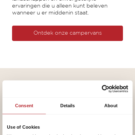
ervaringen die u alleen kunt beleven
wanneer u er middenin staat.
Ontdek onze campervans
DEEL UW VAKANTIEAVONTUREN MET
ONS.
Welkom in de wereld van
Consent
Details
About
LMC
Use of Cookies