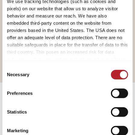
We use tracking technologies (such as cookies and
pixels) on our website that allow us to analyze visitor
Cookie vereist
behavior and measure our reach. We have also
embedded third-party content on the website from
Sta de marketingcookies toe om
providers based in the United States. The USA does not
deze video te bekijken
offer an adequate level of data protection. There are no
suitable safeguards in place for the transfer of data to this
Open de cookie-instellingen
third country. This poses an increased risk for data
subjects, as they may not have legal remedies available.
Service providers used may process data for their own
Consent
purposes and combine it with other data. For more
Necessary
Selection
information, please refer to our
privacy policy
.
Preferences
By accepting or selecting individual cookies/services in
the settings, you give us your consent to process your
data for the purposes mentioned. Consent is voluntary,
Caravans
Statistics
not required to visit the website, and can be revoked at
any time through the settings. If you click on Reject, only
Marketing
the necessary cookies will be set on the website, which