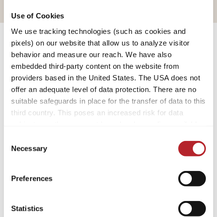
Use of Cookies
We use tracking technologies (such as cookies and
pixels) on our website that allow us to analyze visitor
behavior and measure our reach. We have also
embedded third-party content on the website from
BELEEF LMC VAN DICHTBIJ
providers based in the United States. The USA does not
offer an adequate level of data protection. There are no
Een blik in onze productie
suitable safeguards in place for the transfer of data to this
third country. This poses an increased risk for data
subjects, as they may not have legal remedies available.
Service providers used may process data for their own
Consent
Cookie vereist
purposes and combine it with other data. For more
Necessary
Selection
information, please refer to our
privacy policy
.
Sta de marketingcookies toe om
Preferences
deze video te bekijken
By accepting or selecting individual cookies/services in
the settings, you give us your consent to process your
Open de cookie-instellingen
data for the purposes mentioned. Consent is voluntary,
Statistics
not required to visit the website, and can be revoked at