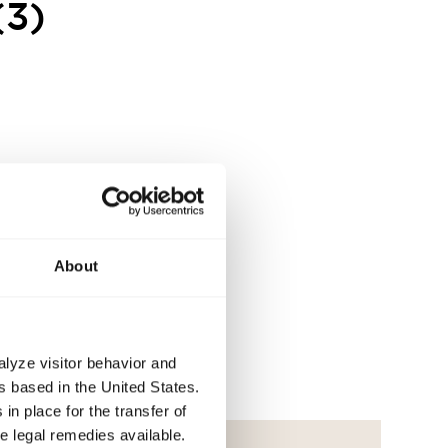
(3)
About
)
€ 27.900
a)
tsen
Prijs
alyze visitor behavior and
 / max.
 based in the United States.
in place for the transfer of
ve legal remedies available.