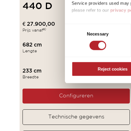
Service providers used may p
440 D
please refer to our
privacy p
By accepting or selecting ind
€ 27.900,00
4 - 6
Consent
a)
Prijs vanaf
Slaapplaatsen
purposes mentioned. Consent i
Necessary
Selection
settings. If you click on Reje
682 cm
1.700 kg
free operation of the site and
Lengte
Technisch toegestaan
totaalgewicht*
Reject cookies
233 cm
259 cm
Breedte
Hoogte
Configureren
Technische gegevens