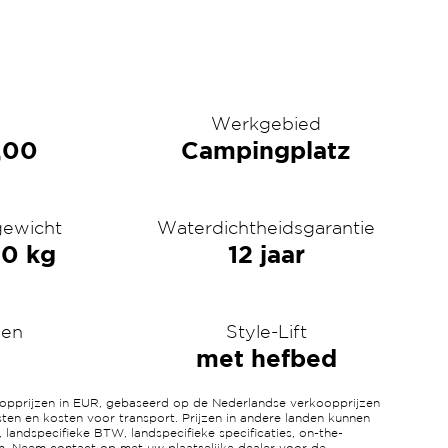
Werkgebied
,00
Campingplatz
gewicht
Waterdichtheidsgarantie
00 kg
12 jaar
sen
Style-Lift
met hefbed
koopprijzen in EUR, gebaseerd op de Nederlandse verkoopprijzen
sten en kosten voor transport. Prijzen in andere landen kunnen
, landspecifieke BTW, landspecifieke specificaties, on-the-