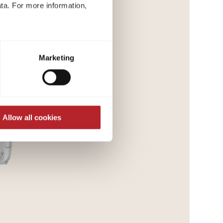
ta. For more information,
t to process your data for the
ed at any time through the
Marketing
re required for the trouble-
Allow all cookies