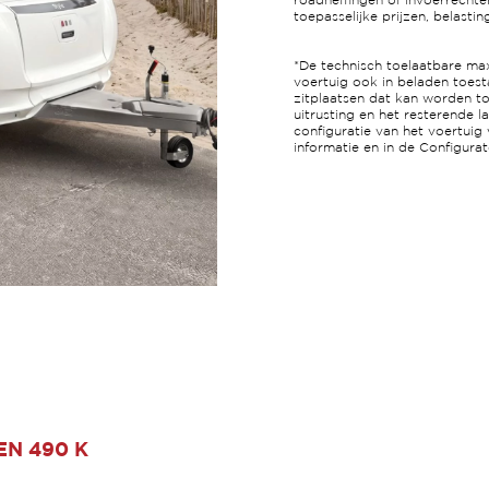
roadheffingen of invoerrechte
toepasselijke prijzen, belasti
*De technisch toelaatbare ma
voertuig ook in beladen toest
zitplaatsen dat kan worden t
uitrusting en het resterende 
configuratie van het voertuig 
informatie en in de Configurat
EN 490 K