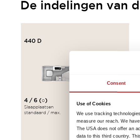
De indelingen van de
440 D
Consent
4 / 6 (○)
€ 27.900
Use of Cookies
a)
Slaapplaatsen
Prijs
We use tracking technologies 
standaard / max.
measure our reach. We have a
The USA does not offer an ade
data to this third country. T