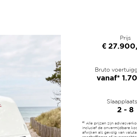
Prijs
€ 27.900
Bruto voertuig
vanaf* 1.7
Slaapplaat
2 - 8
a)
Alle prijzen zijn adviesver
inclusief de onvermijdbare ko
afwijken als gevolg van valuta