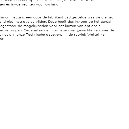
n. Neem contact op met uw plaatselijke dealer voor de
ngen en invoerrechten voor uw land.
ximummassa is een door de fabrikant vastgestelde waarde die het
and niet mag overschrijden. Deze heeft dus invloed op het aantal
oegestaan, de mogelijkheden voor het kiezen van optionele
laadvermogen. Gedetailleerde informatie over gewichten en over de
vindt u in onze Technische gegevens, in de rubriek Wettelijke
or.