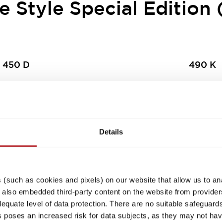
 Style Special Edition 
450 D
490 K
Details
4 / 6 (○)
€ 27.900
5 / 8 (○
a)
Slaapplaatsen
Prijs
Slaapplaa
(such as cookies and pixels) on our website that allow us to an
standaard / max.
standaard
lso embedded third-party content on the website from providers
quate level of data protection. There are no suitable safeguards 
his poses an increased risk for data subjects, as they may not ha