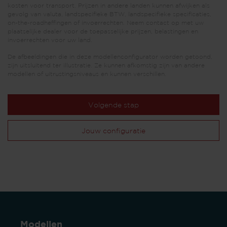
kosten voor transport. Prijzen in andere landen kunnen afwijken als
gevolg van valuta, landspecifieke BTW, landspecifieke specificaties,
on-the-roadheffingen of invoerrechten. Neem contact op met uw
plaatselijke dealer voor de toepasselijke prijzen, belastingen en
invoerrechten voor uw land.
De afbeeldingen die in deze modellenconfigurator worden getoond,
zijn uitsluitend ter illustratie. Ze kunnen afkomstig zijn van andere
modellen of uitrustingsniveaus en kunnen verschillen.
Volgende stap
Jouw configuratie
Modellen