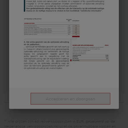
490 K
€ 27.900,–
5 - 8
Prijs vanaf
Slaapplaatsen
7,16 m
1700 kg
Lengte
Toegestaan totaal gewicht
Kies een model
Accepteren en doorgaan
a)
Alle prijzen zijn adviesverkoopprijzen in EUR, gebaseerd op de
Nederlandse verkoopprijzen inclusief de onvermijdbare kosten en