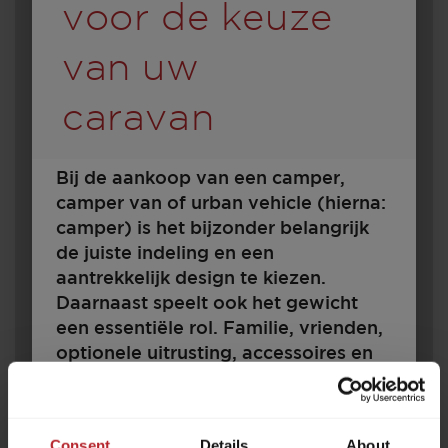
voor de keuze
van uw
caravan
Bij de aankoop van een camper,
440 D
camper van of urban vehicle (hierna:
camper) is het bijzonder belangrijk
de juiste indeling en een
aantrekkelijk design te kiezen.
€ 27.900,–
4 - 6
Daarnaast speelt ook het gewicht
Prijs vanaf
Slaapplaatsen
een essentiële rol. Familie, vrienden,
optionele uitrusting, accessoires en
6,82 m
1700 kg
bagage – er moet plaats zijn voor
Lengte
Toegestaan totaal gewicht
alles en iedereen. Tevens zijn er
wettelijke en technische grenzen
Consent
Details
About