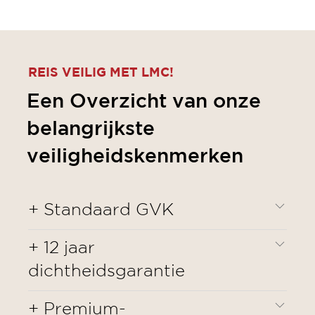
REIS VEILIG MET LMC!
Een Overzicht van onze
belangrijkste
veiligheidskenmerken
+ Standaard GVK
+ 12 jaar
GFK aan de voor- een achterkant, in het
dichtheidsgarantie
dak en de vloer beschermt uw LMC-
caravan doeltreffend tegen
+ Premium-
weersomstandigheden, zoals hagel en