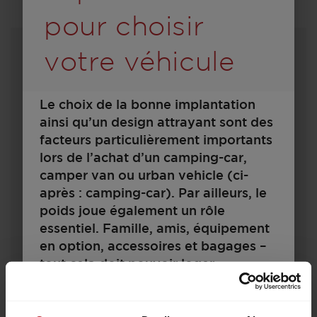
pour choisir
votre véhicule
Le choix de la bonne implantation
ainsi qu’un design attrayant sont des
facteurs particulièrement importants
lors de l’achat d’un camping-car,
camper van ou urban vehicle (ci-
350 D
après : camping-car). Par ailleurs, le
poids joue également un rôle
essentiel. Famille, amis, équipement
en option, accessoires et bagages –
14 300,– €
2
tout cela doit pouvoir loger.
A partir de
Couchages
Parallèlement, il existe des limites
4,79 m
1100 kg
techniques et juridiques pour la
Longueur
P.T.A.C.