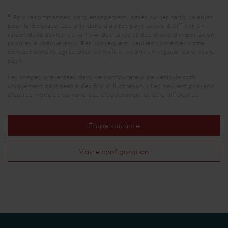
a)
Prix recommandés, sans engagement, basés sur les tarifs valables
pour la Belgique. Les prix dans d'autres pays peuvent différer en
raison de la devise, de la TVA, des taxes et des droits d'importation
propres à chaque pays. Par conséquent, veuillez contacter votre
concessionnaire agréé pour connaître les prix en vigueur dans votre
pays.
Les images présentées dans ce configurateur de véhicule sont
uniquement destinées à des fins d'illustration. Elles peuvent provenir
d'autres modèles ou variantes d'équipement et être différentes.
Étape suivante
Votre configuration