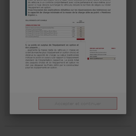
400 C
15 300,– €
3
A partir de
Couchages
5,3 m
1100 kg
Longueur
P.T.A.C.
Sélectionner ce modèle
Accepter et continuer