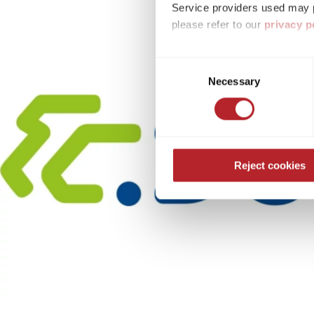
Service providers used may p
please refer to our
privacy p
By accepting or selecting ind
Consent
purposes mentioned. Consent i
Necessary
Selection
settings. If you click on Reje
free operation of the site and
Reject cookies