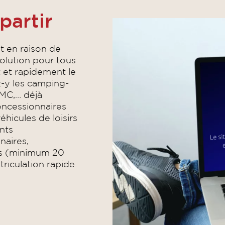
partir
nt en raison de
solution pour tous
t et rapidement le
z-y les camping-
MC,… déjà
oncessionnaires
éhicules de loisirs
nts
naires,
és (minimum 20
riculation rapide.