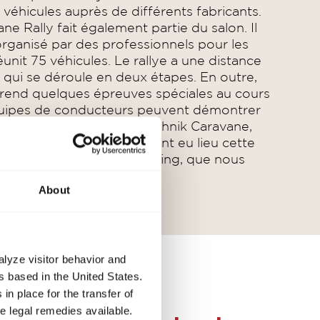
s véhicules auprès de différents fabricants.
e Rally fait également partie du salon. Il
 organisé par des professionnels pour les
éunit 75 véhicules. Le rallye a une distance
 qui se déroule en deux étapes. En outre,
rend quelques épreuves spéciales au cours
quipes de conducteurs peuvent démontrer
. Dans le cadre de la Technik Caravane,
Technik Caravane Talks) ont eu lieu cette
nts thèmes liés au caravaning, que nous
ger avec vous.
About
alyze visitor behavior and
 based in the United States.
in place for the transfer of
ve legal remedies available.