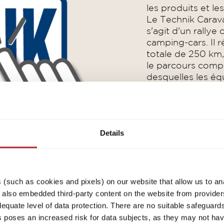
les produits et le
Le Technik Caravan
s'agit d'un rallye
camping-cars. Il r
totale de 250 km,
le parcours comp
desquelles les é
leurs compétences
des discussions (
année sur différe
souhaitons parta
Details
(such as cookies and pixels) on our website that allow us to an
lso embedded third-party content on the website from providers
quate level of data protection. There are no suitable safeguards 
his poses an increased risk for data subjects, as they may not ha