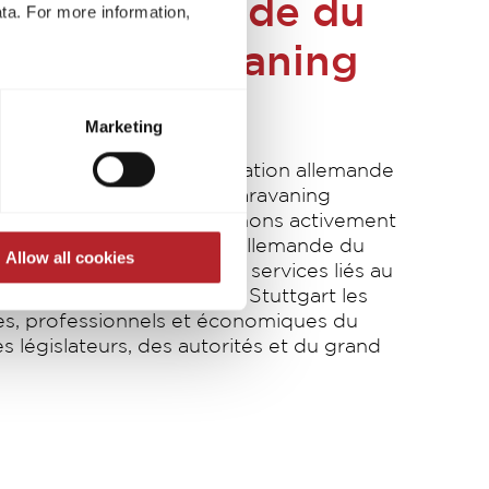
tion allemande du
ta. For more information,
e du caravaning
t to process your data for the
CHV e.V.)
ed at any time through the
Marketing
re required for the trouble-
e bienfaiteur de l'association allemande
caravaning (Deutscher Caravaning
e.V., DCHV), nous soutenons activement
sociation professionnelle allemande du
Allow all cookies
ce, de la location et des services liés au
s 1974, la DCHV défend à Stuttgart les
ues, professionnels et économiques du
s législateurs, des autorités et du grand