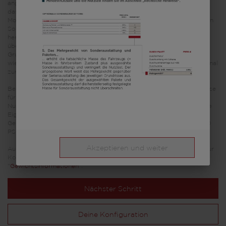
angegebene Mehrgewicht für Pakete und Sonderausstattung weist
das Mehrgewicht gegenüber der Serienausstattung des jeweiligen
Modells bzw. Grundrisses aus. Das Gesamtgewicht der ausgewählten
Sonderausstattung darf die in den Modellübersichten angegebene
herstellerseitig festgelegte Masse für Sonderausstattung nicht
überschreiten. Hierbei handelt es sich um einen für jeden Typ und
Grundriss ermittelten kalkulatorischen Wert, mit dem LMC festlegt,
wieviel Gewicht für werkseitig eingebaute Sonderausstattung maximal
zur Verfügung steht.
Bei einer Auflastung erhöht sich die herstellerseitig festgelegte Masse
für Sonderausstattung. Die Erhöhung ergibt sich aus der höheren
Nutzlast durch das alternative Fahrgestell. Hiervon sind das erhöhte
Eigengewicht des alternativen Fahrgestells sowie insbesondere das
Gewicht für ggf. verpflichtende schwerere Motorvarianten (z. B. 180
PS) abzuziehen.
Akzeptieren und weiter
Ausführliche Hinweise & Erläuterungen zur Gewichtsthematik und zur
Konfiguration des Fahrzeugs finden Sie im Abschnitt
"
Gewichtsinformationen
".
Nächster Schritt
Deine Konfiguration