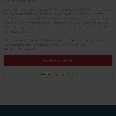
zur Verfügung steht.
Bei einer Auflastung erhöht sich die herstellerseitig festgelegte Masse
für Sonderausstattung. Die Erhöhung ergibt sich aus der höheren
Nutzlast durch das alternative Fahrgestell. Hiervon sind das erhöhte
Eigengewicht des alternativen Fahrgestells sowie insbesondere das
Gewicht für ggf. verpflichtende schwerere Motorvarianten (z. B. 180
PS) abzuziehen.
Ausführliche Hinweise & Erläuterungen zur Gewichtsthematik und zur
Konfiguration des Fahrzeugs finden Sie im Abschnitt
"
Gewichtsinformationen
".
Nächster Schritt
Deine Konfiguration