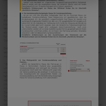
a)
Es handelt sich um eine unverbindliche Preisempfehlung, die auf den
österreichischen Verkaufspreisen basiert. Preise in anderen Ländern
können aufgrund der Währungsumrechnung und der
länderspezifischen Mehrwertsteuer, Gebühren und Einfuhrzölle
abweichen. Daher wird empfohlen, einen örtlichen Händler nach den
für das jeweilige Land geltenden Preisen zu fragen, um den aktuellsten
Stand zu erfahren.
Die in diesem Fahrzeugkonfigurator dargestellten Bilder dienen
lediglich Illustrationszwecken. Sie können von anderen Modellen oder
Ausstattungsvarianten stammen und abweichen.
* Bei der angegebenen Masse in fahrbereitem Zustand handelt es sich
um einen im Typgenehmigungsverfahren festgelegten Standardwert.
Aufgrund von Fertigungstoleranzen kann die real gewogene Masse in
fahrbereitem Zustand vom oben angegebenen Wert abweichen.
Abweichungen von bis zu ± 5 % der Masse in fahrbereitem Zustand
sind rechtlich zulässig und möglich. Die zulässige Spanne in
Kilogramm ist im Klammerzusatz hinter der Masse in fahrbereitem
Zustand angegeben. Bei der herstellerseitig festgelegten Masse für
Sonderausstattung handelt es sich um einen für jeden Typ und
Grundriss ermittelten kalkulatorischen Wert, mit dem LMC festlegt,
wieviel Gewicht für werkseitig eingebaute Sonderausstattung maximal