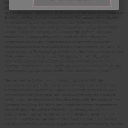
Akzeptieren und weiter
zur Verfügung steht. Die Begrenzung der Sonderausstattung soll
gewährleisten, dass die Mindestnutzlast, d.h. die gesetzlich
vorgeschriebene freie Masse für Gepäck und nachträglich eingebautes
Zubehör, bei den von LMC ausgelieferten Fahrzeugen auch tatsächlich
für die Zuladung zur Verfügung steht. Das reale Gewicht Ihres
Fahrzeugs ab Werk kann erst bei Wiegung am Bandende ermittelt
werden. Sollte die Wiegung im Ausnahmefall ergeben, dass die
tatsächliche Zuladungsmöglichkeit trotz der Begrenzung der
Sonderausstattung die Mindestnutzlast wegen einer zulässigen
Gewichtsabweichung nach oben unterschreitet, werden wir vor einer
Auslieferung des Fahrzeugs gemeinsam mit Ihrem Handelspartner und
Ihnen prüfen, ob wir bspw. das Fahrzeug auflasten, Sitzplätze
reduzieren oder Sonderausstattung herausnehmen. Die technisch
zulässige Gesamtmasse des Fahrzeugs sowie die technisch zulässige
Gesamtmasse auf der Achse dürfen nicht überschritten werden.
Der werkseitige Einbau von Sonderausstattung erhöht die
tatsächliche Masse des Fahrzeugs und verringert die Nutzlast. Das
angegebene Mehrgewicht für Pakete und Sonderausstattung weist
das Mehrgewicht gegenüber der Serienausstattung des jeweiligen
Modells bzw. Grundrisses aus. Das Gesamtgewicht der ausgewählten
Sonderausstattung darf die in den Modellübersichten angegebene
herstellerseitig festgelegte Masse für Sonderausstattung nicht
überschreiten. Hierbei handelt es sich um einen für jeden Typ und
Grundriss ermittelten kalkulatorischen Wert, mit dem LMC festlegt,
wieviel Gewicht für werkseitig eingebaute Sonderausstattung maximal