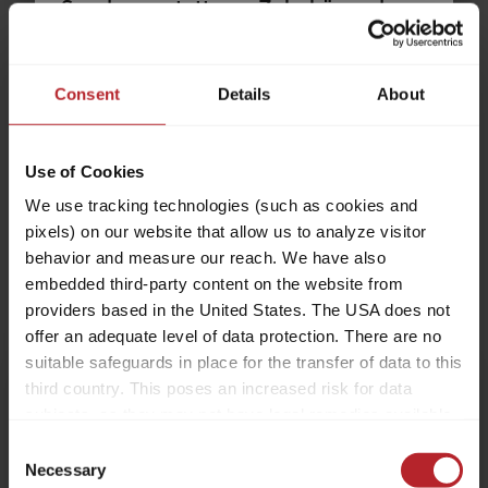
Sonderausstattung, Zubehör und
64.100,– €
2 - 3
Gepäck – all das soll Platz finden.
a)
Preis ab
Schlafplätze
Zugleich gibt es rechtliche und
technische Grenzen für die
Consent
Details
About
5,99 m
3500 kg
Konfiguration und Beladung. Jedes
Länge
Zulässig. Gesamtgewicht
Reisemobil ist für ein bestimmtes
Use of Cookies
Gewicht ausgelegt, das im
Fahrbetrieb nicht überschritten
We use tracking technologies (such as cookies and
werden darf. Für Reisemobilkäufer
pixels) on our website that allow us to analyze visitor
Modell auswählen
stellt sich damit die Frage: Wie muss
behavior and measure our reach. We have also
ich mein Fahrzeug konfigurieren, um
embedded third-party content on the website from
Fahrgäste, Gepäck und Zubehör
providers based in the United States. The USA does not
offer an adequate level of data protection. There are no
entsprechend meinen Bedürfnissen
suitable safeguards in place for the transfer of data to this
unterzubringen, ohne dass das
Hinweis:
third country. This poses an increased risk for data
Fahrzeug dieses Maximalgewicht
subjects, as they may not have legal remedies available.
überschreitet? Um Dir diese
Ihr gewählter Grundriss ist aktuell
Service providers used may process data for their own
Entscheidung zu erleichtern, geben
Consent
nicht mehr verfügbar und wurde zu
purposes and combine it with other data. For more
Necessary
wir Dir nachfolgend einige Hinweise
Selection
dem Grundriss des aktuellen Modells