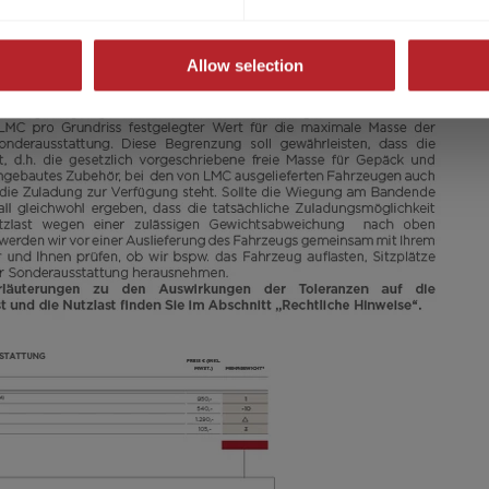
Allow selection
29.200,– €
5 - 8
a)
Preis ab
Schlafplätze
8,05 m
1600 kg
Länge
Zulässig. Gesamtgewicht
Ausgewählt