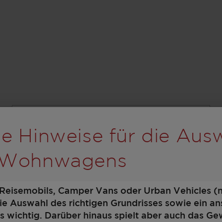
Schritt 1 / 8
rolling wird der Button
Grundriss
e Hinweise für die Aus
 Wohnwagens
 Reisemobils, Camper Vans oder Urban Vehicles (
die Auswahl des richtigen Grundrisses sowie ein 
 wichtig. Darüber hinaus spielt aber auch das Ge