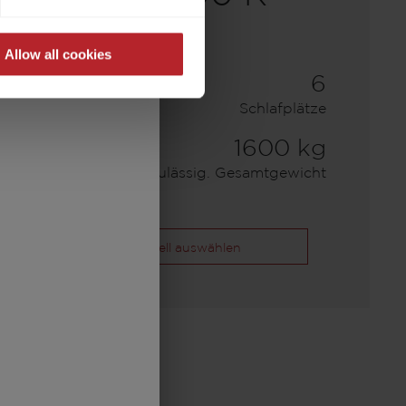
Allow all cookies
30.200,– €
6
a)
Preis ab
Schlafplätze
7,59 m
1600 kg
Länge
Zulässig. Gesamtgewicht
Modell auswählen