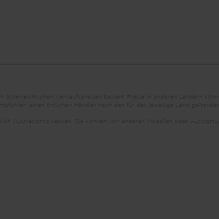
den österreichischen Verkaufspreisen basiert. Preise in anderen Ländern k
fohlen, einen örtlichen Händler nach den für das jeweilige Land geltenden
iglich Illustrationszwecken. Sie können von anderen Modellen oder Aussta