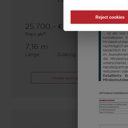
Reject cookies
25.700,– €
5 - 8
a)
Preis ab
Schlafplätze
7,16 m
1360 kg
Länge
Zulässig. Gesamtgewicht
Modell auswählen