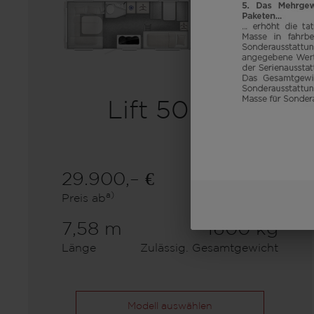
Lift 500 K
29.900,– €
7
a)
Preis ab
Schlafplätze
7,58 m
1600 kg
Länge
Zulässig. Gesamtgewicht
Modell auswählen