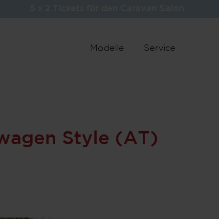
5 x 2 Tickets für den Caravan Salon
29.200
Basispr
Modelle
Service
29
Fahrzeu
Schritt 1 / 8
Grundriss
wagen Style (AT)