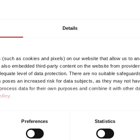
6,82 m
1360 kg
Länge
Zulässig. Gesamtgewicht
Details
Modell auswählen
(such as cookies and pixels) on our website that allow us to an
lso embedded third-party content on the website from providers
quate level of data protection. There are no suitable safeguards 
his poses an increased risk for data subjects, as they may not ha
ht mehr verfügbar und wurde zu dem Grundriss des a
rocess data for their own purposes and combine it with other da
olicy
.
ividual cookies/services in the settings, you give us your consen
s voluntary, not required to visit the website, and can be revok
Preferences
Statistics
ct, only the necessary cookies will be set on the website, which a
 to enable page navigation.
582 K