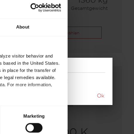
7,35 m
1360 kg
Länge
Zulässig. Gesamtgewicht
About
Modell auswählen
alyze visitor behavior and
 based in the United States.
in place for the transfer of
ve legal remedies available.
ktuellen Modells aufgelöst
ta. For more information,
Ok
t to process your data for the
ed at any time through the
Marketing
re required for the trouble-
Lift 500 K