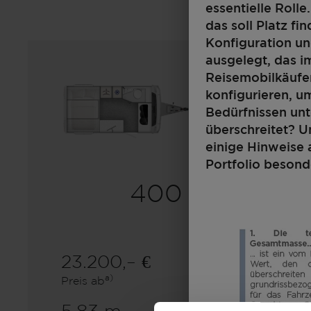
essentielle Roll
das soll Platz fi
Konfiguration un
ausgelegt, das i
Reisemobilkäufer
konfigurieren, 
Bedürfnissen un
überschreitet? U
einige Hinweise 
Portfolio besond
400 F
23.200,– €
2 - 4
a)
Preis ab
Schlafplätze