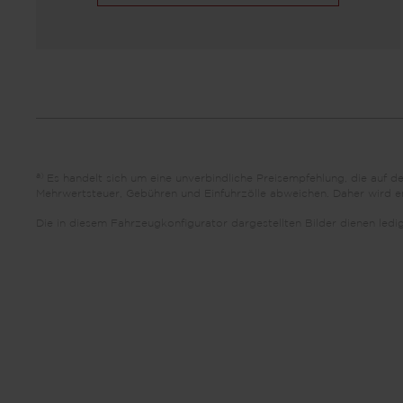
a)
Es handelt sich um eine unverbindliche Preisempfehlung, die auf 
Mehrwertsteuer, Gebühren und Einfuhrzölle abweichen. Daher wird emp
Die in diesem Fahrzeugkonfigurator dargestellten Bilder dienen led