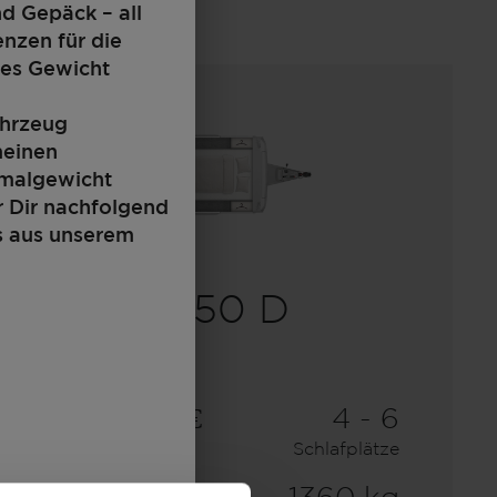
nd Gepäck – all
enzen für die
tes Gewicht
ahrzeug
meinen
imalgewicht
r Dir nachfolgend
s aus unserem
450 D
25.900,– €
4 - 6
a)
Preis ab
Schlafplätze