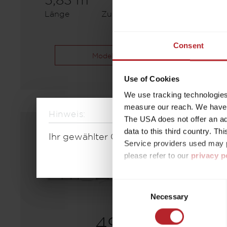
5,83 m
1300 kg
Länge
Zulässig. Gesamtgewicht
Consent
Modell auswählen
Use of Cookies
We use tracking technologies 
measure our reach. We have a
Hinweis:
The USA does not offer an ade
data to this third country. T
Ihr gewählter Grundriss ist aktuell nic
Service providers used may p
please refer to our
privacy p
By accepting or selecting ind
Consent
purposes mentioned. Consent i
Necessary
Selection
settings. If you click on Reje
free operation of the site and
490 K