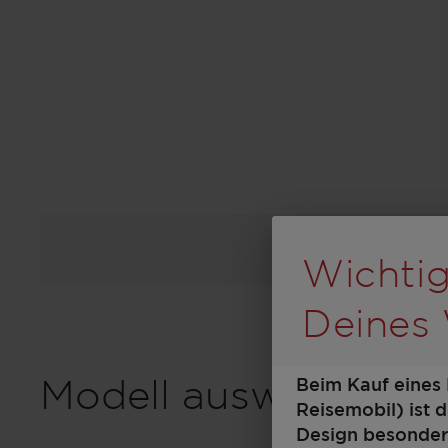
Durch Sc
Wichtig
Deines
Beim Kauf eines
Modell auswählen
Reisemobil) ist 
Design besonders