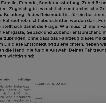
e. Familie, Freunde, Sonderausstattung, Zubehör u
nden. Zugleich gibt es rechtliche und technische Gr
d Beladung. Jedes Reisemobil ist für ein bestimm
m Fahrbetrieb nicht überschritten werden darf. Für
 stellt sich damit die Frage: Wie muss ich mein F
um Fahrgäste, Gepäck und Zubehör entsprechend 
terzubringen, ohne dass das Fahrzeug dieses Max
m Dir diese Entscheidung zu erleichtern, geben wi
an die Hand, die für die Auswahl Deines Fahrzeug
ers wichtig sind:
440 D
26.000,– €
4 - 6
a)
Preis ab
Schlafplätze