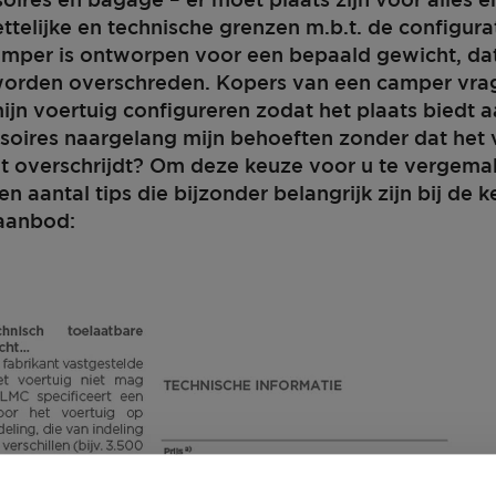
soires en bagage – er moet plaats zijn voor alles e
ttelijke en technische grenzen m.b.t. de configura
amper is ontworpen voor een bepaald gewicht, dat
 worden overschreden. Kopers van een camper vra
mijn voertuig configureren zodat het plaats biedt a
oires naargelang mijn behoeften zonder dat het v
overschrijdt? Om deze keuze voor u te vergemak
en aantal tips die bijzonder belangrijk zijn bij de
 aanbod:
440 D
€ 27.100,–
4 - 6
Prijs vanaf
Slaapplaatsen
6,82 m
1360 kg