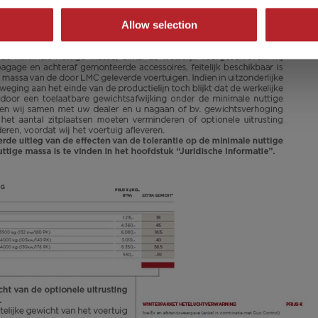
Allow selection
€ 30.400,–
5 - 8
Prijs vanaf
Slaapplaatsen
8,05 m
1600 kg
Lengte
Toegestaan totaal gewicht
Kies een model