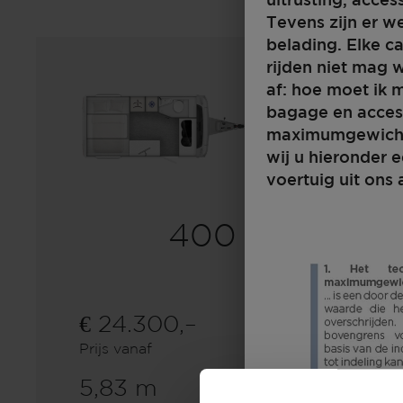
uitrusting, acces
Tevens zijn er we
belading. Elke c
rijden niet mag
af: hoe moet ik 
bagage en access
maximumgewicht 
wij u hieronder e
voertuig uit ons
400 F
€ 24.300,–
2 - 4
Prijs vanaf
Slaapplaatsen
5,83 m
1300 kg