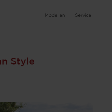
€ 26.800,–
Modellen
Service
Basisprijs i
€ 26
Voertuigprijs
***
BTW
Stap 1 / 9
n Style
Indeling