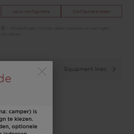
Jouw configuratie
Configuratie laden
* Afbeeldingen kunnen deels speciale uitvoeringen
omvatten
Equipment lines
 zum Akzeptieren der Hin
de
na: camper) is
gn te kiezen.
den, optionele