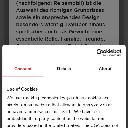
(nachfolgend: Reisemobil) ist die
Auswahl des richtigen Grundrisses
sowie ein ansprechendes Design
besonders wichtig. Darüber hinaus
spielt aber auch das Gewicht eine
essentielle Rolle. Familie, Freunde,
Sonderausstattung, Zubehör und
Gepäck – all das soll Platz finden.
Zugleich gibt es rechtliche und
460 E
technische Grenzen für die
Consent
Details
About
Konfiguration und Beladung. Jedes
Reisemobil ist für ein bestimmtes
Use of Cookies
Gewicht ausgelegt, das im
19.000,– CHF
3
Fahrbetrieb nicht überschritten
a)
We use tracking technologies (such as cookies and
Preis ab
Schlafplätze
werden darf. Für Reisemobilkäufer
pixels) on our website that allow us to analyze visitor
6,76 m
1200 kg
stellt sich damit die Frage: Wie muss
behavior and measure our reach. We have also
Länge
Zulässig. Gesamtgewicht
ich mein Fahrzeug konfigurieren, um
embedded third-party content on the website from
Fahrgäste, Gepäck und Zubehör
providers based in the United States. The USA does not