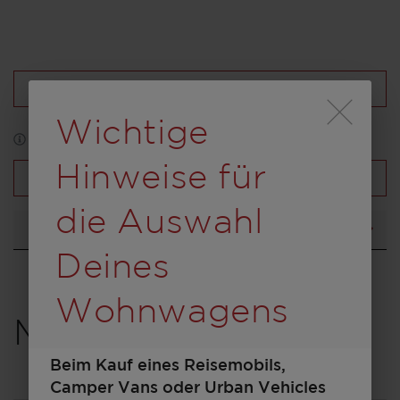
Konfiguration laden
Durch Scrolling wird
Wichtige
*Abbildung kann zum Teil Sonderausstattung enthalten
Hinweise für
Fahrzeugübersicht
die Auswahl
Grundriss
Deines
Wohnwagens
Modell auswählen
Beim Kauf eines Reisemobils,
Camper Vans oder Urban Vehicles