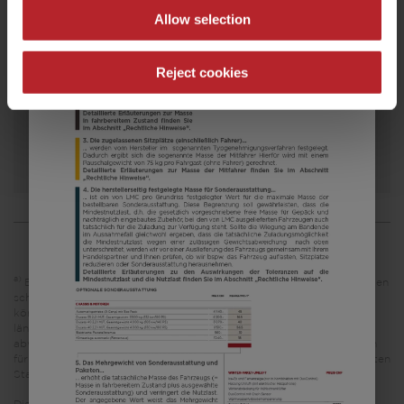
Allow selection
a)
Preis ab
Schlafplätze
7,15 m
1360 kg
Reject cookies
Länge
Zulässig. Gesamtgewicht
Modell auswählen
a)
Es handelt sich um eine unverbindliche Preisempfehlung, die auf den
schweizerischen Verkaufspreisen basiert. Preise in anderen Ländern
können aufgrund der Währungsumrechnung und der
länderspezifischen Mehrwertsteuer, Gebühren und Einfuhrzölle
abweichen. Daher wird empfohlen, einen örtlichen Händler nach den
für das jeweilige Land geltenden Preisen zu fragen, um den aktuellsten
Stand zu erfahren.