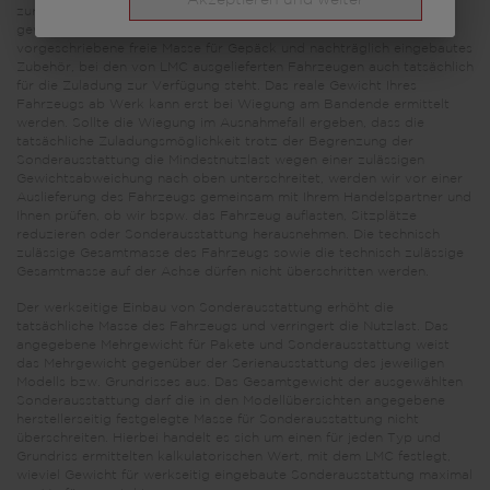
Akzeptieren und weiter
zur Verfügung steht. Die Begrenzung der Sonderausstattung soll
gewährleisten, dass die Mindestnutzlast, d.h. die gesetzlich
vorgeschriebene freie Masse für Gepäck und nachträglich eingebautes
Zubehör, bei den von LMC ausgelieferten Fahrzeugen auch tatsächlich
für die Zuladung zur Verfügung steht. Das reale Gewicht Ihres
Fahrzeugs ab Werk kann erst bei Wiegung am Bandende ermittelt
werden. Sollte die Wiegung im Ausnahmefall ergeben, dass die
tatsächliche Zuladungsmöglichkeit trotz der Begrenzung der
Sonderausstattung die Mindestnutzlast wegen einer zulässigen
Gewichtsabweichung nach oben unterschreitet, werden wir vor einer
Auslieferung des Fahrzeugs gemeinsam mit Ihrem Handelspartner und
Ihnen prüfen, ob wir bspw. das Fahrzeug auflasten, Sitzplätze
reduzieren oder Sonderausstattung herausnehmen. Die technisch
zulässige Gesamtmasse des Fahrzeugs sowie die technisch zulässige
Gesamtmasse auf der Achse dürfen nicht überschritten werden.
Der werkseitige Einbau von Sonderausstattung erhöht die
tatsächliche Masse des Fahrzeugs und verringert die Nutzlast. Das
angegebene Mehrgewicht für Pakete und Sonderausstattung weist
das Mehrgewicht gegenüber der Serienausstattung des jeweiligen
Modells bzw. Grundrisses aus. Das Gesamtgewicht der ausgewählten
Sonderausstattung darf die in den Modellübersichten angegebene
herstellerseitig festgelegte Masse für Sonderausstattung nicht
überschreiten. Hierbei handelt es sich um einen für jeden Typ und
Grundriss ermittelten kalkulatorischen Wert, mit dem LMC festlegt,
wieviel Gewicht für werkseitig eingebaute Sonderausstattung maximal