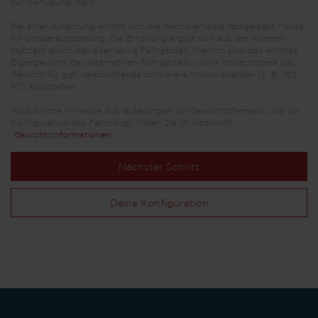
zur Verfügung steht.
Bei einer Auflastung erhöht sich die herstellerseitig festgelegte Masse
für Sonderausstattung. Die Erhöhung ergibt sich aus der höheren
Nutzlast durch das alternative Fahrgestell. Hiervon sind das erhöhte
Eigengewicht des alternativen Fahrgestells sowie insbesondere das
Gewicht für ggf. verpflichtende schwerere Motorvarianten (z. B. 180
PS) abzuziehen.
Ausführliche Hinweise & Erläuterungen zur Gewichtsthematik und zur
Konfiguration des Fahrzeugs finden Sie im Abschnitt
"
Gewichtsinformationen
".
Nächster Schritt
Deine Konfiguration