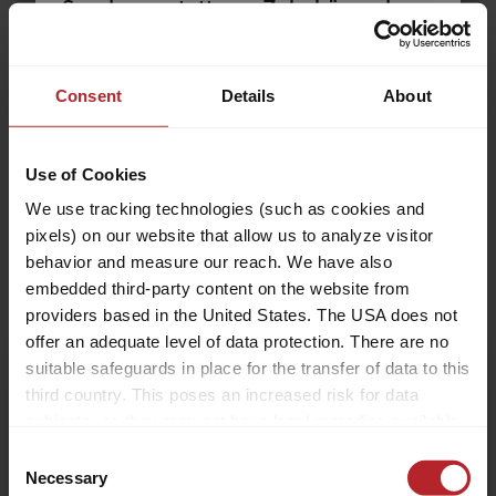
Sonderausstattung, Zubehör und
83.800,– CHF
2 - 5
Gepäck – all das soll Platz finden.
a)
Preis ab
Schlafplätze
Zugleich gibt es rechtliche und
technische Grenzen für die
Consent
Details
About
7,36 m
3500 kg
Konfiguration und Beladung. Jedes
Länge
Zulässig. Gesamtgewicht
Reisemobil ist für ein bestimmtes
Use of Cookies
Gewicht ausgelegt, das im
Fahrbetrieb nicht überschritten
We use tracking technologies (such as cookies and
werden darf. Für Reisemobilkäufer
pixels) on our website that allow us to analyze visitor
Ausgewählt
stellt sich damit die Frage: Wie muss
behavior and measure our reach. We have also
ich mein Fahrzeug konfigurieren, um
embedded third-party content on the website from
Fahrgäste, Gepäck und Zubehör
providers based in the United States. The USA does not
offer an adequate level of data protection. There are no
entsprechend meinen Bedürfnissen
suitable safeguards in place for the transfer of data to this
unterzubringen, ohne dass das
Hinweis:
third country. This poses an increased risk for data
Fahrzeug dieses Maximalgewicht
subjects, as they may not have legal remedies available.
überschreitet? Um Dir diese
Ihr gewählter Grundriss ist aktuell
Service providers used may process data for their own
Entscheidung zu erleichtern, geben
Consent
nicht mehr verfügbar und wurde zu
purposes and combine it with other data. For more
Necessary
wir Dir nachfolgend einige Hinweise
Selection
dem Grundriss des aktuellen Modells