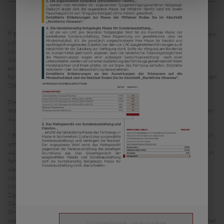
a)
Es handelt sich um eine unverbindliche Preisempfehlung, die auf den
schweizerischen Verkaufspreisen basiert. Preise in anderen Ländern
können aufgrund der Währungsumrechnung und der
länderspezifischen Mehrwertsteuer, Gebühren und Einfuhrzölle
abweichen. Daher wird empfohlen, einen örtlichen Händler nach den
für das jeweilige Land geltenden Preisen zu fragen, um den aktuellsten
Stand zu erfahren.
Die in diesem Fahrzeugkonfigurator dargestellten Bilder dienen
lediglich Illustrationszwecken. Sie können von anderen Modellen oder
Ausstattungsvarianten stammen und abweichen.
* Bei der angegebenen Masse in fahrbereitem Zustand handelt es sich
um einen im Typgenehmigungsverfahren festgelegten Standardwert.
Aufgrund von Fertigungstoleranzen kann die real gewogene Masse in
fahrbereitem Zustand vom oben angegebenen Wert abweichen.
Abweichungen von bis zu ± 5 % der Masse in fahrbereitem Zustand
sind rechtlich zulässig und möglich. Die zulässige Spanne in
Kilogramm ist im Klammerzusatz hinter der Masse in fahrbereitem
Zustand angegeben. Bei der herstellerseitig festgelegten Masse für
Sonderausstattung handelt es sich um einen für jeden Typ und
Grundriss ermittelten kalkulatorischen Wert, mit dem LMC festlegt,
wieviel Gewicht für werkseitig eingebaute Sonderausstattung maximal