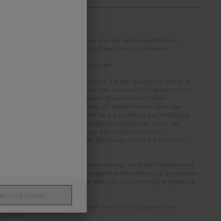
aufgrund der Währungsumrechnung und der länderspezifischen
 Preisen zu fragen, um den aktuellsten Stand zu erfahren.
ttungsvarianten stammen und abweichen.
grund von Fertigungstoleranzen kann die real gewogene Masse in
 zulässig und möglich. Die zulässige Spanne in Kilogramm ist im
es sich um einen für jeden Typ und Grundriss ermittelten
egrenzung der Sonderausstattung soll gewährleisten, dass die
rten Fahrzeugen auch tatsächlich für die Zuladung zur Verfügung
geben, dass die tatsächliche Zuladungsmöglichkeit trotz der
 einer Auslieferung des Fahrzeugs gemeinsam mit Ihrem
nisch zulässige Gesamtmasse des Fahrzeugs sowie die technisch
rgewicht für Pakete und Sonderausstattung weist das Mehrgewicht
 in den Modellübersichten angegebene herstellerseitig festgelegte
t, mit dem LMC festlegt, wieviel Gewicht für werkseitig eingebaute
en und weiter
t durch das alternative Fahrgestell. Hiervon sind das erhöhte
zuziehen.