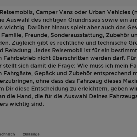
 Reisemobils, Camper Vans oder Urban Vehicles (
die Auswahl des richtigen Grundrisses sowie ein 
 wichtig. Darüber hinaus spielt aber auch das Ge
e. Familie, Freunde, Sonderausstattung, Zubehör u
nden. Zugleich gibt es rechtliche und technische Gr
d Beladung. Jedes Reisemobil ist für ein bestimm
m Fahrbetrieb nicht überschritten werden darf. Für
 stellt sich damit die Frage: Wie muss ich mein F
um Fahrgäste, Gepäck und Zubehör entsprechend 
terzubringen, ohne dass das Fahrzeug dieses Max
m Dir diese Entscheidung zu erleichtern, geben wi
an die Hand, die für die Auswahl Deines Fahrzeug
ers wichtig sind:
Schritt 1 / 9
Grundriss