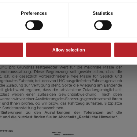
ividual cookies/services in the settings, you give us your consen
750 EF
s voluntary, not required to visit the website, and can be revok
Preferences
Statistics
ct, only the necessary cookies will be set on the website, which a
 to enable page navigation.
91.990,– €
2 - 5
a)
Preis ab
Schlafplätze
Allow selection
7,36 m
3500 kg
Länge
Zulässig. Gesamtgewicht
Modell auswählen