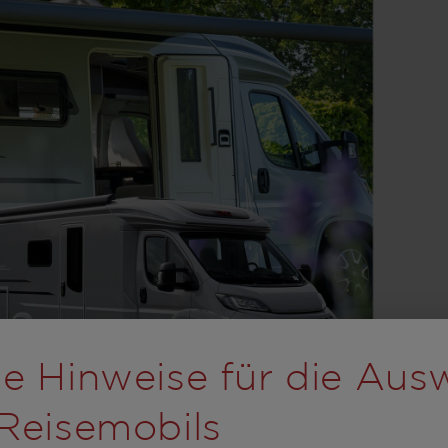
rolling wird der Button
e Hinweise für die Aus
Reisemobils