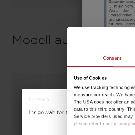
Modell auswählen
Consent
Use of Cookies
We use tracking technologies 
measure our reach. We have a
Hinweis:
The USA does not offer an ade
data to this third country. T
Ihr gewählter Grundriss ist aktuell nic
Service providers used may p
please refer to our
privacy p