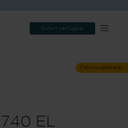
0 kg
248 kg
isch zulässige
Herstellerseitig
*
mtmasse
festgelegte Masse für
Sofort verfügbar
*
Sonderausstattung
 kg
248 kg
2 - 3.218 kg)
Masse
Verbleibende Masse für
*
*
hrbereitem Zustand
Sonderausstattung
Fahrzeugberater
Ausstattungslinien
740 EL