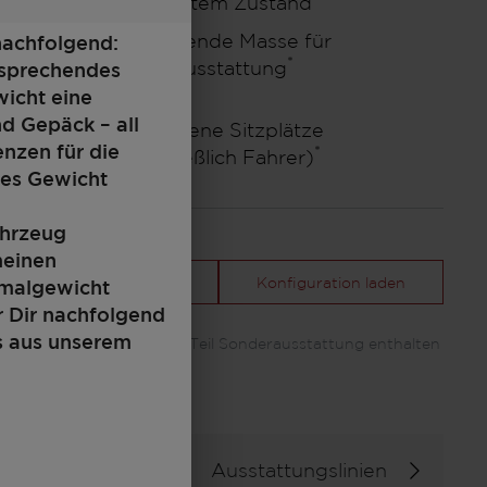
fahrbereitem Zustand
248 kg
Verbleibende Masse für
nachfolgend:
*
Sonderausstattung
ansprechendes
wicht eine
nd Gepäck – all
Zugelassene Sitzplätze
2
enzen für die
*
(einschließlich Fahrer)
tes Gewicht
ahrzeug
meinen
Deine Konfiguration
Konfiguration laden
imalgewicht
r Dir nachfolgend
s aus unserem
*Abbildung kann zum Teil Sonderausstattung enthalten
Ausstattungslinien