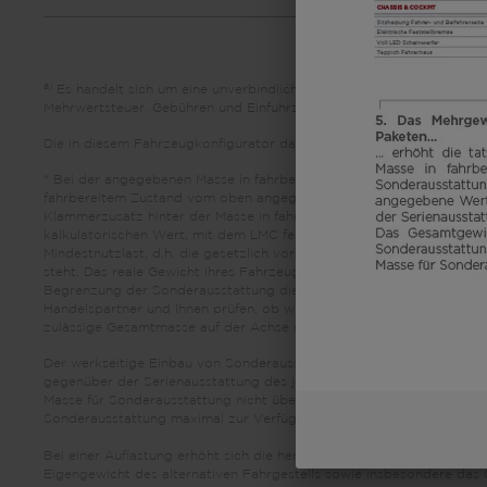
a)
Es handelt sich um eine unverbindliche Preisempfehlung, die auf
Mehrwertsteuer, Gebühren und Einfuhrzölle abweichen. Daher wird emp
Die in diesem Fahrzeugkonfigurator dargestellten Bilder dienen led
* Bei der angegebenen Masse in fahrbereitem Zustand handelt es s
fahrbereitem Zustand vom oben angegebenen Wert abweichen. Abweich
Klammerzusatz hinter der Masse in fahrbereitem Zustand angegeben. B
kalkulatorischen Wert, mit dem LMC festlegt, wieviel Gewicht für w
Mindestnutzlast, d.h. die gesetzlich vorgeschriebene freie Masse f
steht. Das reale Gewicht Ihres Fahrzeugs ab Werk kann erst bei Wi
Begrenzung der Sonderausstattung die Mindestnutzlast wegen einer
Handelspartner und Ihnen prüfen, ob wir bspw. das Fahrzeug auflas
zulässige Gesamtmasse auf der Achse dürfen nicht überschritten we
Der werkseitige Einbau von Sonderausstattung erhöht die tatsächli
gegenüber der Serienausstattung des jeweiligen Modells bzw. Grund
Masse für Sonderausstattung nicht überschreiten. Hierbei handelt es
Sonderausstattung maximal zur Verfügung steht.
Bei einer Auflastung erhöht sich die herstellerseitig festgelegte Ma
Eigengewicht des alternativen Fahrgestells sowie insbesondere das 