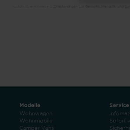
Ausführliche Hinweise & Erläuterungen zur Gewichtsthematik und zur
Modelle
Service
Wohnwagen
Infomat
Wohnmobile
Sofort 
Camper Vans
Sicherhe