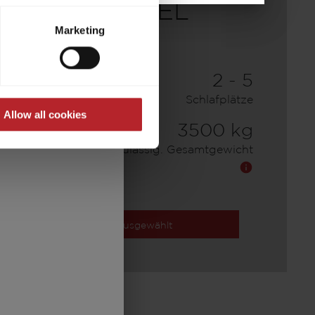
t to process your data for the
740 EL
ed at any time through the
Marketing
re required for the trouble-
91.990,– €
2 - 5
a)
Preis ab
Schlafplätze
Allow all cookies
7,38 m
3500 kg
Länge
Zulässig. Gesamtgewicht
Ausgewählt