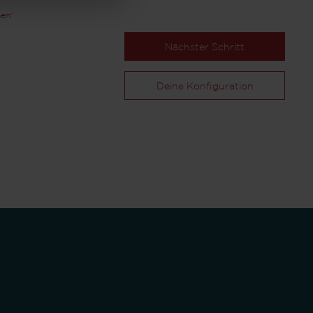
nen
".
Nächster Schritt
Deine Konfiguration