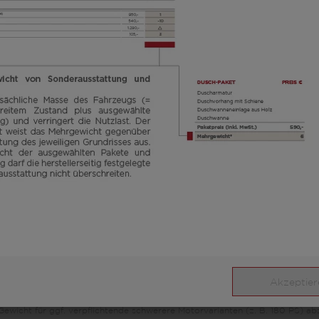
 den deutschen Verkaufspreisen basiert. Preise in anderen Ländern können 
fohlen, einen örtlichen Händler nach den für das jeweilige Land geltenden
iglich Illustrationszwecken. Sie können von anderen Modellen oder Aussta
ich um einen im Typgenehmigungsverfahren festgelegten Standardwert. Auf
ungen von bis zu ± 5 % der Masse in fahrbereitem Zustand sind rechtlich
ei der herstellerseitig festgelegten Masse für Sonderausstattung handelt 
erkseitig eingebaute Sonderausstattung maximal zur Verfügung steht. Die B
ür Gepäck und nachträglich eingebautes Zubehör, bei den von LMC ausgeliefe
egung am Bandende ermittelt werden. Sollte die Wiegung im Ausnahmefall er
 zulässigen Gewichtsabweichung nach oben unterschreitet, werden wir vor
ten, Sitzplätze reduzieren oder Sonderausstattung herausnehmen. Die tech
rden.
che Masse des Fahrzeugs und verringert die Nutzlast. Das angegebene Meh
risses aus. Das Gesamtgewicht der ausgewählten Sonderausstattung darf die
 sich um einen für jeden Typ und Grundriss ermittelten kalkulatorischen Wer
Akzeptier
sse für Sonderausstattung. Die Erhöhung ergibt sich aus der höheren Nutzlas
Gewicht für ggf. verpflichtende schwerere Motorvarianten (z. B. 180 PS) ab