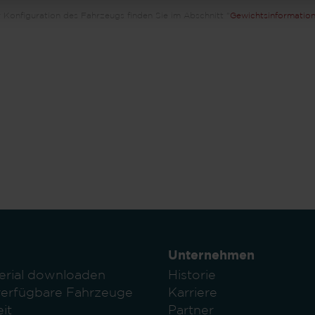
 Konfiguration des Fahrzeugs finden Sie im Abschnitt "
Gewichtsinformatio
Unternehmen
erial downloaden
Historie
verfügbare Fahrzeuge
Karriere
it
Partner