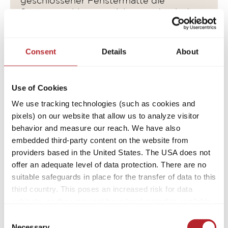
geschlossener Fenstermatte die
Sonnenstrahlen gar nicht erst durch das
Montagehinweise:
Scheibenglas und der Innenraum kann
Teilintegriert: Die Matte wird einfach in
sich nicht so leicht aufheizen.
die beiden Türen eingehängt.
Consent
Details
About
Artikeldetails:
Use of Cookies
We use tracking technologies (such as cookies and
pixels) on our website that allow us to analyze visitor
Material: Iso-Sandwich-Material
behavior and measure our reach. We have also
Pflegehinweis: abwischbar mit einem
embedded third-party content on the website from
feuchten Tuch
providers based in the United States. The USA does not
offer an adequate level of data protection. There are no
suitable safeguards in place for the transfer of data to this
Mehr anzeigen
third country. This poses an increased risk for data
subjects, as they may not have legal remedies available.
Service providers used may process data for their own
Hinzufügen
Consent
purposes and combine it with other data. For more
Necessary