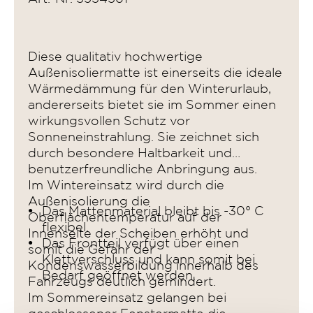
Diese qualitativ hochwertige
Außenisoliermatte ist einerseits die ideale
Wärmedämmung für den Winterurlaub,
andererseits bietet sie im Sommer einen
wirkungsvollen Schutz vor
Sonneneinstrahlung. Sie zeichnet sich
durch besondere Haltbarkeit und
benutzerfreundliche Anbringung aus.
Im Wintereinsatz wird durch die
Außenisolierung die
Das Mattenmaterial bleibt bis -30° C
Oberflächentemperatur auf der
flexibel.
Innenseite der Scheiben erhöht und
Das Frontteil verfügt über einen
somit die Gefahr der
Klettverschluss und kann somit bei
Kondenswasserbildung innerhalb des
Bedarf geöffnet werden.
Fahrzeugs deutlich gemindert.
Im Sommereinsatz gelangen bei