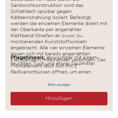
Sandwichkonstruktion wird das
Schlafdach spürbar gegen
Kälteeinstrahlung isoliert. Befestigt
werden die einzelnen Elemente direkt mit
der Oberkante per angenähter
Klettband-Streifen an zuvor zu
montierenden Kunststoffwinkeln
angebracht. Alle vier einzelnen Elemente
lassen sich mit bereits angenähten
Pflegehinweis:
abwischbar mit einem
Klettbändern miteinander verbinden. Das
feuchten Tuch und etwas Spülmittel
Frontelement lässt sich mit 2
Reißverschlüssen öffnen, um einen
Lichteinfall und Durchlüftung zu
gewährleisten. Ebenso sind an den
Mehr anzeigen
beiden Seitenteilen
Öffnungsmöglichkeiten vorhanden.
Hinzufügen