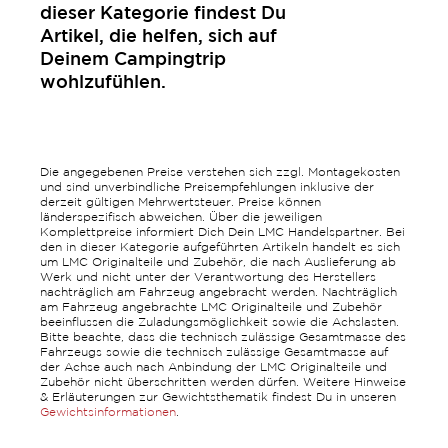
dieser Kategorie findest Du
Artikel, die helfen, sich auf
Deinem Campingtrip
wohlzufühlen.
Die angegebenen Preise verstehen sich zzgl. Montagekosten
und sind unverbindliche Preisempfehlungen inklusive der
derzeit gültigen Mehrwertsteuer. Preise können
länderspezifisch abweichen. Über die jeweiligen
Komplettpreise informiert Dich Dein LMC Handelspartner. Bei
den in dieser Kategorie aufgeführten Artikeln handelt es sich
um LMC Originalteile und Zubehör, die nach Auslieferung ab
Werk und nicht unter der Verantwortung des Herstellers
nachträglich am Fahrzeug angebracht werden. Nachträglich
am Fahrzeug angebrachte LMC Originalteile und Zubehör
beeinflussen die Zuladungsmöglichkeit sowie die Achslasten.
Bitte beachte, dass die technisch zulässige Gesamtmasse des
Fahrzeugs sowie die technisch zulässige Gesamtmasse auf
der Achse auch nach Anbindung der LMC Originalteile und
Zubehör nicht überschritten werden dürfen. Weitere Hinweise
& Erläuterungen zur Gewichtsthematik findest Du in unseren
Gewichtsinformationen
.