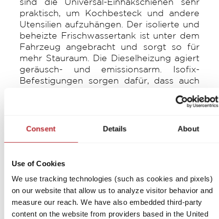
sind die Universal-Einhakschienen sehr
praktisch, um Kochbesteck und andere
Utensilien aufzuhängen. Der isolierte und
beheizte Frischwassertank ist unter dem
Fahrzeug angebracht und sorgt so für
mehr Stauraum. Die Dieselheizung agiert
geräusch- und emissionsarm. Isofix-
Befestigungen sorgen dafür, dass auch
die Jüngsten sicher mitreisen.
Consent
Details
About
Innovan: Zeitloses Design, klare
Use of Cookies
Formensprache
We use tracking technologies (such as cookies and pixels)
LMC nimmt Produktsegment Camper Vans ins
on our website that allow us to analyze visitor behavior and
Portfolio auf
measure our reach. We have also embedded third-party
PDF | 172.08 KB
content on the website from providers based in the United