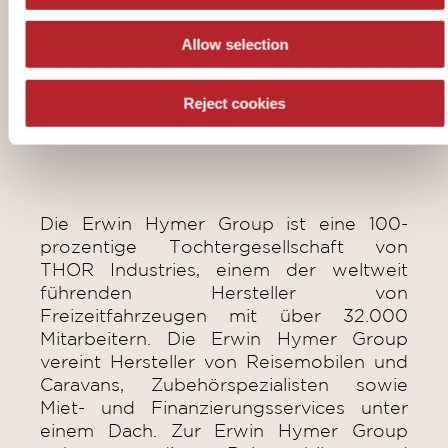
ermöglichen. Mehr über LMC Caravan
erfahren Sie auf der Website www.lmc-
Allow selection
caravan.de, bei Facebook unter
www.facebook.com/lmc.caravan
und auf
YouTube
Reject cookies
https://www.youtube.com/user/LMCcaravan
Die Erwin Hymer Group ist eine 100-
prozentige Tochtergesellschaft von
THOR Industries, einem der weltweit
führenden Hersteller von
Freizeitfahrzeugen mit über 32.000
Mitarbeitern. Die Erwin Hymer Group
vereint Hersteller von Reisemobilen und
Caravans, Zubehörspezialisten sowie
Miet- und Finanzierungsservices unter
einem Dach. Zur Erwin Hymer Group