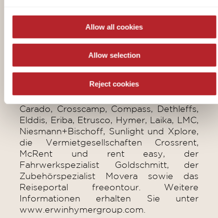
führenden Hersteller von
Freizeitfahrzeugen mit über 32.000
Allow all cookies
Mitarbeitern. Die Erwin Hymer Group
vereint Hersteller von Reisemobilen und
Caravans, Zubehörspezialisten sowie
Allow selection
Miet- und Finanzierungsservices unter
einem Dach. Zur Erwin Hymer Group
Reject cookies
gehören die Reisemobil- und
Caravanmarken Buccaneer, Bürstner,
Carado, Crosscamp, Compass, Dethleffs,
Elddis, Eriba, Etrusco, Hymer, Laika, LMC,
Niesmann+Bischoff, Sunlight und Xplore,
die Vermietgesellschaften Crossrent,
McRent und rent easy, der
Fahrwerkspezialist Goldschmitt, der
Zubehörspezialist Movera sowie das
Reiseportal freeontour. Weitere
Informationen erhalten Sie unter
www.erwinhymergroup.com.