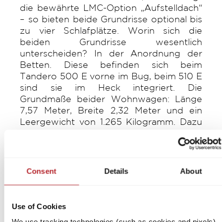
die bewährte LMC-Option „Aufstelldach“
– so bieten beide Grundrisse optional bis
zu vier Schlafplätze. Worin sich die
beiden Grundrisse wesentlich
unterscheiden? In der Anordnung der
Betten. Diese befinden sich beim
Tandero 500 E vorne im Bug, beim 510 E
sind sie im Heck integriert. Die
Grundmaße beider Wohnwagen: Länge
7,57 Meter, Breite 2,32 Meter und ein
Leergewicht von 1.265 Kilogramm. Dazu
ist der Tandero auf Wunsch
vollumfänglich mit GFK ausgestattet, von
Bug bis Heck.
Consent
Details
About
Use of Cookies
We use tracking technologies (such as cookies and pixels)