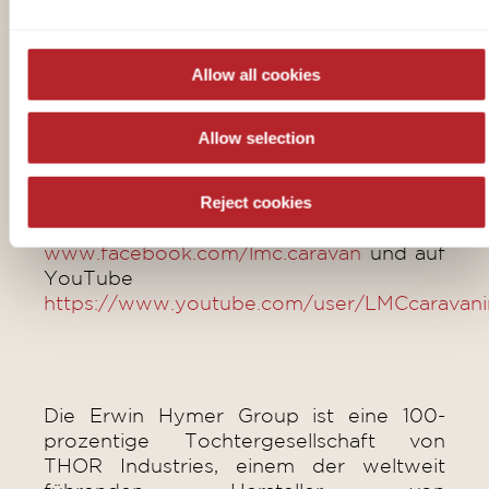
Group. Am Standort Sassenberg im
navigation.
Münsterland fertigt das Unternehmen seit
65 Jahren in eigener Produktionsstätte
Allow all cookies
Freizeitfahrzeuge, die sich durch eine
hohe Qualität, Langlebigkeit, Sicherheit
und viele clevere Ideen an Bord
Allow selection
auszeichnen, die ein sorgenfreies Reisen
ermöglichen. Mehr über LMC Caravan
Reject cookies
erfahren Sie auf der Website www.lmc-
caravan.de, bei Facebook unter
www.facebook.com/lmc.caravan
und auf
YouTube
https://www.youtube.com/user/LMCcaravan
Die Erwin Hymer Group ist eine 100-
prozentige Tochtergesellschaft von
THOR Industries, einem der weltweit