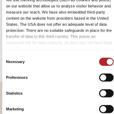
JAPANDI BEI LMC: DAS TANDERO-
on our website that allow us to analyze visitor behavior and
DUO IST STARTKLAR
measure our reach. We have also embedded third-party
content on the website from providers based in the United
WOHNWAGEN-ALLROUNDER IM NEUEN
States. The USA does not offer an adequate level of data
BRAND LOOK VON LMC
protection. There are no suitable safeguards in place for the
PDF | 269.17 KB
transfer of data to this third country. This poses an
increased risk for data subjects, as they may not have legal
Herunterladen
remedies available. Service providers used may process
data for their own purposes and combine it with other data.
Consent
For more information, please refer to our
privacy policy
.
Necessary
Selection
By accepting or selecting individual cookies/services in the
Preferences
settings, you give us your consent to process your data for
the purposes mentioned. Consent is voluntary, not required
to visit the website, and can be revoked at any time through
Statistics
LMC ist ein erfahrener Hersteller von
the settings. If you click on Reject, only the necessary
Wohnwagen, Reisemobilen und Camper
cookies will be set on the website, which are required for the
Marketing
Vans unter dem Dach der Erwin Hymer
trouble-free operation of the site and to enable page