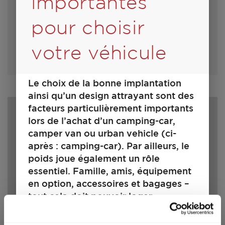
importantes
pour choisir
votre véhicule
Sélectionner ce modèle
Le choix de la bonne implantation
ainsi qu’un design attrayant sont des
facteurs particulièrement importants
lors de l’achat d’un camping-car,
camper van ou urban vehicle (ci-
après : camping-car). Par ailleurs, le
poids joue également un rôle
essentiel. Famille, amis, équipement
en option, accessoires et bagages –
tout cela doit pouvoir loger.
750 EF
Parallèlement, il existe des limites
techniques et juridiques pour la