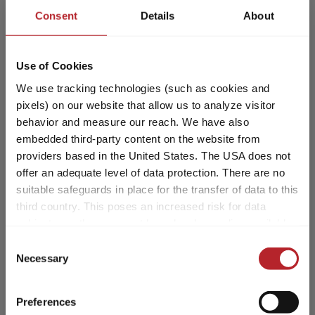
configuration et le chargement.
Consent
Details
About
Chaque camping-car est conçu pour
88 000,– €
2 - 5
un certain poids, qui ne doit pas être
A partir de
Couchages
Use of Cookies
dépassé à l’utilisation. Pour
l’acheteur d’un camping-car, la
We use tracking technologies (such as cookies and
7,36 m
3500 kg
question qui se pose est donc celle
pixels) on our website that allow us to analyze visitor
Longueur
P.T.A.C.
de savoir comment il doit configurer
behavior and measure our reach. We have also
son véhicule pour loger les
embedded third-party content on the website from
passagers, les bagages et les
providers based in the United States. The USA does not
offer an adequate level of data protection. There are no
accessoires selon ses besoins sans
Modèle sélectionné
suitable safeguards in place for the transfer of data to this
que le véhicule dépasse ce poids
third country. This poses an increased risk for data
maximal ? Pour vous faciliter cette
subjects, as they may not have legal remedies available.
décision, nous vous fournissons ci-
Service providers used may process data for their own
après quelques informations qui
Consent
purposes and combine it with other data. For more
Necessary
vous seront particulièrement utiles
Selection
information, please refer to our
privacy policy
.
pour choisir votre véhicule parmi les
modèles de notre portefeuille :
Preferences
By accepting or selecting individual cookies/services in