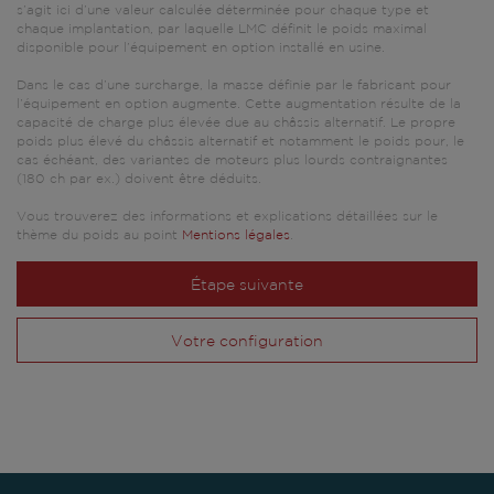
s’agit ici d’une valeur calculée déterminée pour chaque type et
chaque implantation, par laquelle LMC définit le poids maximal
disponible pour l’équipement en option installé en usine.
Dans le cas d’une surcharge, la masse définie par le fabricant pour
l’équipement en option augmente. Cette augmentation résulte de la
capacité de charge plus élevée due au châssis alternatif. Le propre
poids plus élevé du châssis alternatif et notamment le poids pour, le
cas échéant, des variantes de moteurs plus lourds contraignantes
(180 ch par ex.) doivent être déduits.
Vous trouverez des informations et explications détaillées sur le
thème du poids au point
Mentions légales
.
Étape suivante
Votre configuration