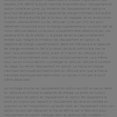
laquelle LMC définit le poids maximal disponible pour l’équipement en
option installé en usine. La limitation de l’équipement en option a
pour but de garantir que la capacité de charge minimale c’est-à-dire
la masse libre prescrite par la loi pour les bagages et les accessoires
installés ultérieurement sur les véhicules livrés par LMC est aussi
réellement disponible pour la charge supplémentaire. Le poids réel de
votre véhicule départ usine peut uniquement être déterminé par une
pesée à la fin de la chaîne. Si la pesée devait exceptionnellement
révéler que, malgré la limitation de l’équipement en option, la
capacité de charge supplémentaire réelle est inférieure à la capacité
de charge minimale du fait d’un écart de poids admissible vers le
haut, nous procéderons alors, avant la livraison du véhicule, à un
contrôle conjointement avec votre concessionnaire et vous-même,
pour savoir si nous devons surcharger le véhicule, réduire le nombre
de sièges ou retirer l’équipement en option. La masse en charge
maximale techniquement admissible du véhicule ainsi que la masse
maximale techniquement admissible sur l’essieu n’ont pas le droit
d’être dépassées.
Le montage d'usine de l’équipement en option accroît la masse réelle
du véhicule et diminue la capacité de charge. Le poids en surplus
indiqué pour les packs et l’équipement en option fait apparaître le
poids en surplus par rapport à l’équipement de série du modèle en
question ou de l’implantation. Le poids total de l’équipement choisi en
option ne doit pas dépasser la masse définie par le fabricant pour
l’équipement en option indiquée dans les aperçus des modèles. Il