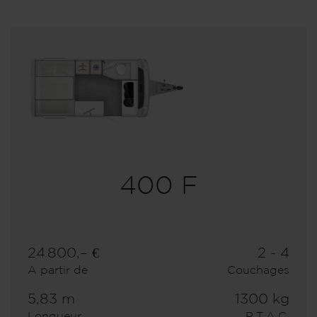
400 F
24 800,– €
2 - 4
A partir de
Couchages
5,83 m
1300 kg
Longueur
P.T.A.C.