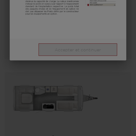
A partir de
Couchages
8,05 m
1600 kg
Longueur
P.T.A.C.
Sélectionner ce modèle
Accepter et continuer