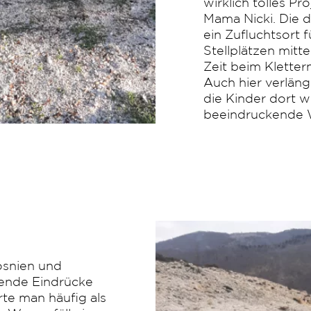
wirklich tolles P
Mama Nicki. Die d
ein Zufluchtsort 
Stellplätzen mitte
Zeit beim Kletter
Auch hier verlänge
die Kinder dort 
beeindruckende W
Bosnien und
bende Eindrücke
rte man häufig als