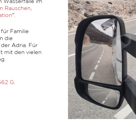
n Wasserfälle im
em Rauschen,
ation
".
für Familie
n die
der Adria. Für
t mit den vielen
ng.
 662 G
.