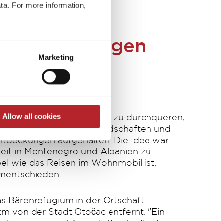
ta. For more information,
t to process your data for the
n: Begegnungen
ed at any time through the
Marketing
re required for the trouble-
rwartete
kungen
Allow all cookies
ant, Kroatien relativ zügig zu durchqueren,
kmanns durch neue Freundschaften und
tdeckungen aufgehalten. Die Idee war
Zeit in Montenegro und Albanien zu
bel wie das Reisen im Wohnmobil ist,
mentschieden.
as Bärenrefugium in der Ortschaft
km von der Stadt Otočac entfernt. "Ein