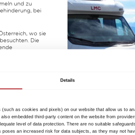
mmeln und zu
ehinderung, bei
Österreich, wo sie
 besuchten. Die
mende
che Kulisse.
ling bildete den
r. Hier
Details
ügen, spielen und
(such as cookies and pixels) on our website that allow us to an
lso embedded third-party content on the website from providers
quate level of data protection. There are no suitable safeguards 
his poses an increased risk for data subjects, as they may not ha