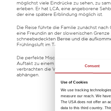
möglichst viele Eindrücke zu sehen, zu sa
erleben. Er hat LCA, eine angeborene Sehb
der eine spätere Erblindung möglich ist.
Die Reise führte die Familie zunächst nach 
eine Freundin an der slowenischen Grenze
schneebedeckten Berge und die aufkom
Frühlingsluft im Tal sorgten für eine maleris
Die perfekte Mischung aus Winter und Früh
Auftakt zu einem unvergesslichen Abenteue
Consent
verbrachten die Vier einige Tage mit Ausfl
abhängen.
Use of Cookies
We use tracking technologies 
measure our reach. We have a
The USA does not offer an ade
data to this third country. T