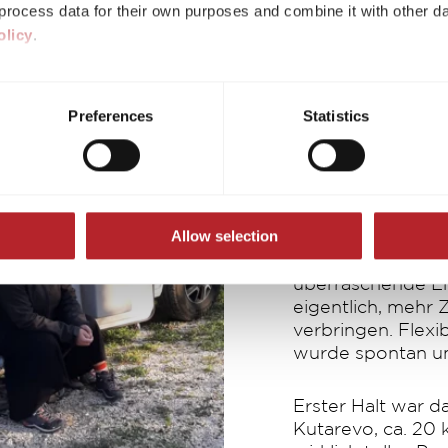
rocess data for their own purposes and combine it with other da
olicy
.
ividual cookies/services in the settings, you give us your consen
Kroatie
s voluntary, not required to visit the website, and can be revok
Preferences
Statistics
ct, only the necessary cookies will be set on the website, which a
und une
 to enable page navigation.
Entdec
Allow selection
Ursprünglich gepl
wurden die Diec
überraschende En
eigentlich, mehr 
verbringen. Flexi
wurde spontan u
Erster Halt war d
Kutarevo, ca. 20 