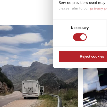
Service providers used may p
please refer to our
privacy p
By accepting or selecting ind
Consent
purposes mentioned. Consent i
Necessary
Selection
settings. If you click on Reje
free operation of the site and
Reject cookies