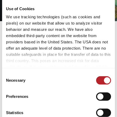
Use of Cookies
We use tracking technologies (such as cookies and
pixels) on our website that allow us to analyze visitor
behavior and measure our reach. We have also
embedded third-party content on the website from
Warum Slow Travel mit
providers based in the United States. The USA does not
dem Campingfahrzeug so
offer an adequate level of data protection. There are no
suitable safeguards in place for the transfer of data to this
gut tut
third country. This poses an increased risk for data
subjects, as they may not have legal remedies available.
Achtsam reisen: Erleben Sie
Service providers used may process data for their own
Consent
Landschaften intensiver, genießen
purposes and combine it with other data. For more
Necessary
Selection
regionale Küche und entdecken Orte
information, please refer to our
privacy policy
.
abseits der typischen Routen.
Stressfrei unterwegs: Kein fixer
Preferences
By accepting or selecting individual cookies/services in
Zeitplan, keine Hektik – Sie
the settings, you give us your consent to process your
entscheiden, wann Sie fahren und
data for the purposes mentioned. Consent is voluntary,
wann Sie rasten.
Statistics