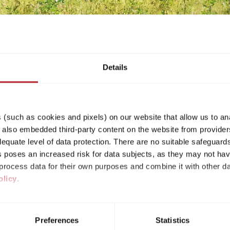
Details
les informations relativ
(such as cookies and pixels) on our website that allow us to an
lso embedded third-party content on the website from providers
quate level of data protection. There are no suitable safeguards 
his poses an increased risk for data subjects, as they may not ha
rocess data for their own purposes and combine it with other da
olicy
.
ur les camping-cars
ividual cookies/services in the settings, you give us your consen
s voluntary, not required to visit the website, and can be revok
Preferences
Statistics
ct, only the necessary cookies will be set on the website, which a