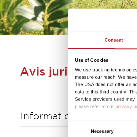
Consent
Use of Cookies
Avis juridiques sur 
We use tracking technologies 
measure our reach. We have a
The USA does not offer an ade
data to this third country. T
Service providers used may p
please refer to our
privacy p
Informations légales po
By accepting or selecting ind
Consent
purposes mentioned. Consent i
Necessary
Selection
settings. If you click on Reje