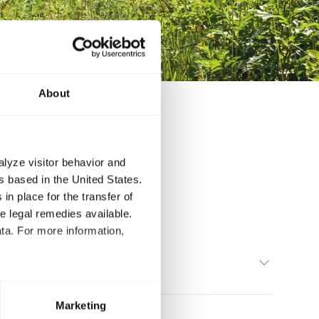
About
es aux poids
alyze visitor behavior and
 based in the United States.
in place for the transfer of
ve legal remedies available.
ta. For more information,
t to process your data for the
ed at any time through the
Marketing
re required for the trouble-