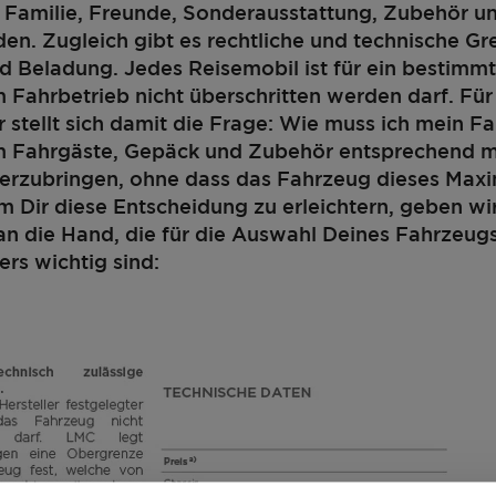
e. Familie, Freunde, Sonderausstattung, Zubehör u
nden. Zugleich gibt es rechtliche und technische Gr
d Beladung. Jedes Reisemobil ist für ein bestimm
m Fahrbetrieb nicht überschritten werden darf. Für
 stellt sich damit die Frage: Wie muss ich mein F
um Fahrgäste, Gepäck und Zubehör entsprechend 
terzubringen, ohne dass das Fahrzeug dieses Max
m Dir diese Entscheidung zu erleichtern, geben wi
an die Hand, die für die Auswahl Deines Fahrzeug
ers wichtig sind:
440 D
26.000,– €
4 - 6
a)
Preis ab
Schlafplätze