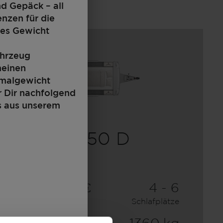
nd Gepäck – all
enzen für die
tes Gewicht
ahrzeug
meinen
imalgewicht
r Dir nachfolgend
s aus unserem
450 D
25.900,– €
4 - 6
a)
Preis ab
Schlafplätze