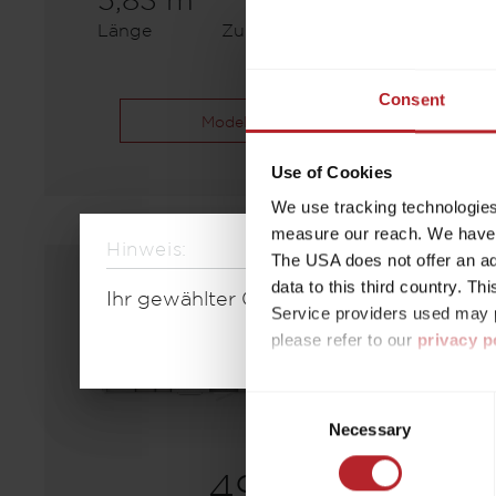
5,83 m
1300 kg
Länge
Zulässig. Gesamtgewicht
Consent
Modell auswählen
Use of Cookies
We use tracking technologies 
measure our reach. We have a
Hinweis:
The USA does not offer an ade
data to this third country. T
Ihr gewählter Grundriss ist aktuell nic
Service providers used may p
please refer to our
privacy p
By accepting or selecting ind
Consent
purposes mentioned. Consent i
Necessary
Selection
settings. If you click on Reje
free operation of the site and
490 K