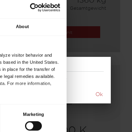
7,35 m
1360 kg
Länge
Zulässig. Gesamtgewicht
About
Ausgewählt
alyze visitor behavior and
 based in the United States.
in place for the transfer of
ve legal remedies available.
ktuellen Modells aufgelöst
ta. For more information,
Ok
t to process your data for the
ed at any time through the
Marketing
re required for the trouble-
Lift 500 K