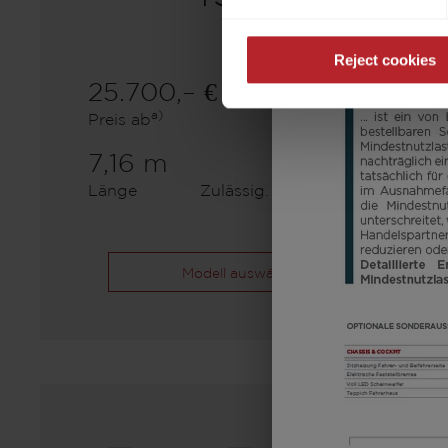
Reject cookies
25.700,– €
5 - 8
a)
Preis ab
Schlafplätze
7,16 m
1360 kg
Länge
Zulässig. Gesamtgewicht
Modell auswählen