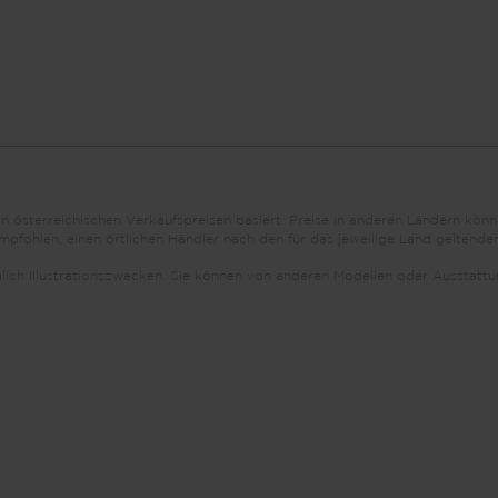
den österreichischen Verkaufspreisen basiert. Preise in anderen Ländern k
fohlen, einen örtlichen Händler nach den für das jeweilige Land geltenden
iglich Illustrationszwecken. Sie können von anderen Modellen oder Aussta