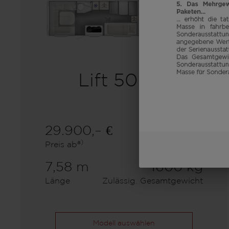
Lift 500 K
29.900,– €
7
a)
Preis ab
Schlafplätze
7,58 m
1600 kg
Länge
Zulässig. Gesamtgewicht
Modell auswählen