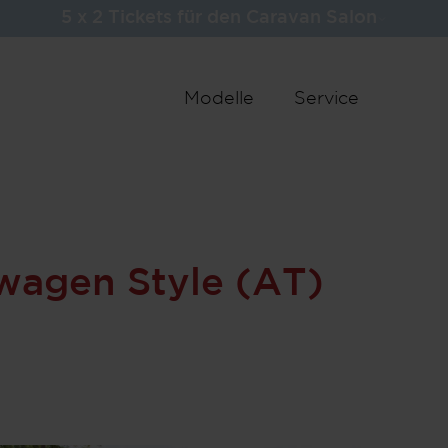
5 x 2 Tickets für den Caravan Salon
25.900
Basispr
Modelle
Service
25
Fahrzeu
Schritt 1 / 9
Grundriss
wagen Style (AT)