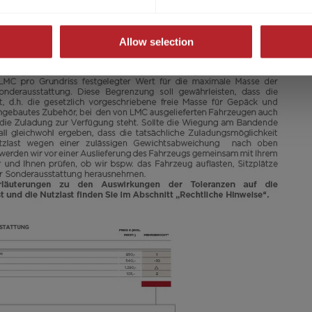
Allow selection
29.200,– €
5 - 8
a)
Preis ab
Schlafplätze
8,05 m
1600 kg
Länge
Zulässig. Gesamtgewicht
Modell auswählen