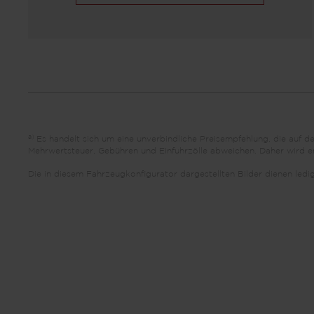
a)
Es handelt sich um eine unverbindliche Preisempfehlung, die auf 
Mehrwertsteuer, Gebühren und Einfuhrzölle abweichen. Daher wird emp
Die in diesem Fahrzeugkonfigurator dargestellten Bilder dienen led