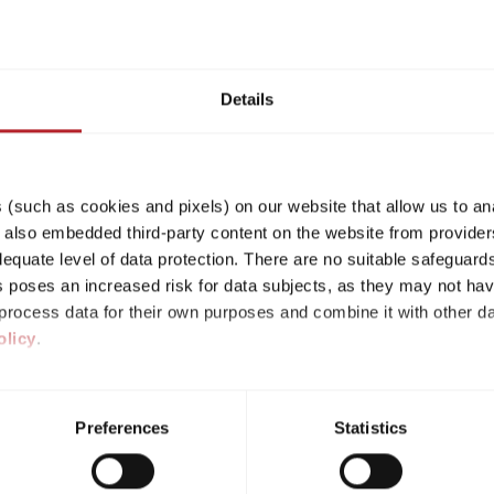
6,82 m
1360 kg
Länge
Zulässig. Gesamtgewicht
Details
Modell auswählen
(such as cookies and pixels) on our website that allow us to an
lso embedded third-party content on the website from providers
quate level of data protection. There are no suitable safeguards 
his poses an increased risk for data subjects, as they may not ha
ht mehr verfügbar und wurde zu dem Grundriss des a
rocess data for their own purposes and combine it with other da
olicy
.
ividual cookies/services in the settings, you give us your consen
s voluntary, not required to visit the website, and can be revok
Preferences
Statistics
ct, only the necessary cookies will be set on the website, which a
 to enable page navigation.
582 K