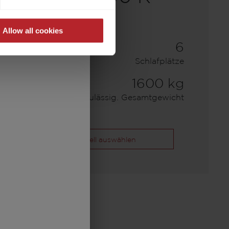
Allow all cookies
30.200,– €
6
a)
Preis ab
Schlafplätze
7,59 m
1600 kg
Länge
Zulässig. Gesamtgewicht
Modell auswählen