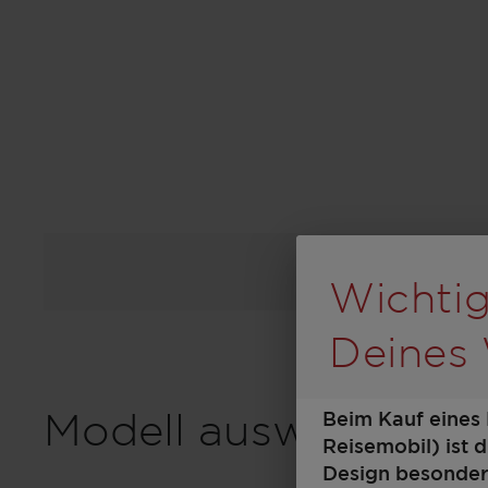
Durch Sc
Wichtig
Deines
Beim Kauf eines
Modell auswählen
Reisemobil) ist 
Design besonders