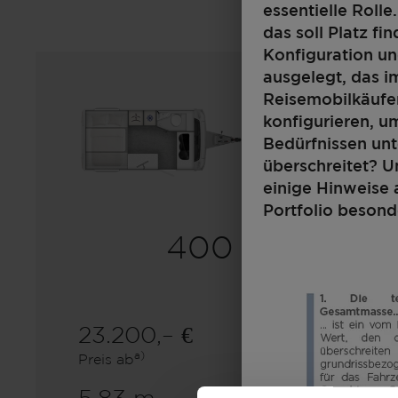
essentielle Roll
das soll Platz fi
Konfiguration un
ausgelegt, das i
Reisemobilkäufer
konfigurieren, 
Bedürfnissen un
überschreitet? U
einige Hinweise 
Portfolio besond
400 F
23.200,– €
2 - 4
a)
Preis ab
Schlafplätze