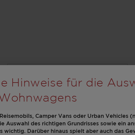
Schritt 1 / 9
rolling wird der Button
Grundriss
e Hinweise für die Aus
 Wohnwagens
 Reisemobils, Camper Vans oder Urban Vehicles (
die Auswahl des richtigen Grundrisses sowie ein 
 wichtig. Darüber hinaus spielt aber auch das Ge