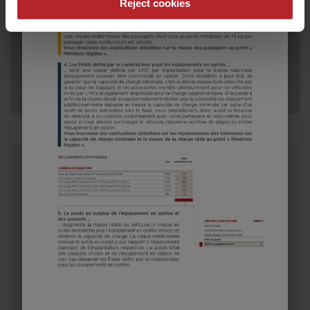
Reject cookies
Longueur
P.T.A.C.
Modèle sélectionné
H 730 G