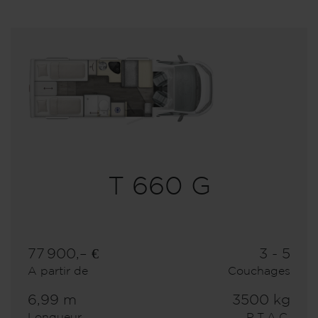
T 660 G
77 900,– €
3 - 5
A partir de
Couchages
6,99 m
3500 kg
Longueur
P.T.A.C.