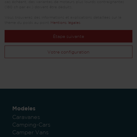
cas échéant, des variantes de moteurs plus lourds contraignantes
(180 ch par ex.) doivent être déduits.
Vous trouverez des informations et explications détaillées sur le
thème du poids au point
Mentions légales
.
Étape suivante
Votre configuration
Modeles
Caravanes
Camping-Cars
Camper Vans