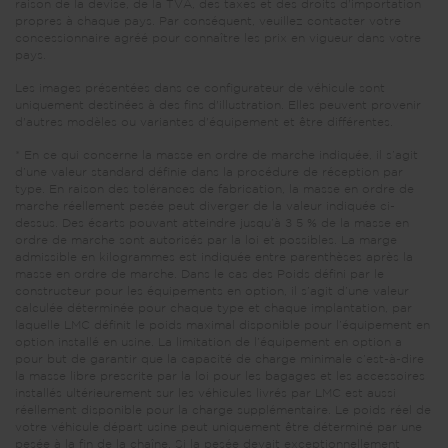
raison de la devise, de la TVA, des taxes et des droits d'importation
propres à chaque pays. Par conséquent, veuillez contacter votre
concessionnaire agréé pour connaître les prix en vigueur dans votre
pays.
Les images présentées dans ce configurateur de véhicule sont
uniquement destinées à des fins d'illustration. Elles peuvent provenir
d'autres modèles ou variantes d'équipement et être différentes.
* En ce qui concerne la masse en ordre de marche indiquée, il s’agit
d’une valeur standard définie dans la procédure de réception par
type. En raison des tolérances de fabrication, la masse en ordre de
marche réellement pesée peut diverger de la valeur indiquée ci-
dessus. Des écarts pouvant atteindre jusqu’à ± 5 % de la masse en
ordre de marche sont autorisés par la loi et possibles. La marge
admissible en kilogrammes est indiquée entre parenthèses après la
masse en ordre de marche. Dans le cas des Poids défini par le
constructeur pour les équipements en option, il s’agit d’une valeur
calculée déterminée pour chaque type et chaque implantation, par
laquelle LMC définit le poids maximal disponible pour l’équipement en
option installé en usine. La limitation de l’équipement en option a
pour but de garantir que la capacité de charge minimale c’est-à-dire
la masse libre prescrite par la loi pour les bagages et les accessoires
installés ultérieurement sur les véhicules livrés par LMC est aussi
réellement disponible pour la charge supplémentaire. Le poids réel de
votre véhicule départ usine peut uniquement être déterminé par une
pesée à la fin de la chaîne. Si la pesée devait exceptionnellement