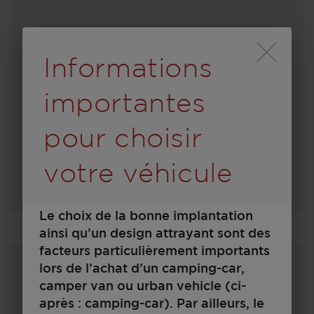
79 500,– €
4
Durch Scrolling wird
A partir de
Couchages
Informations
6,99 m
3500 kg
importantes
Longueur
P.T.A.C.
pour choisir
votre véhicule
Sélectionner ce modèle
Le choix de la bonne implantation
ainsi qu’un design attrayant sont des
facteurs particulièrement importants
lors de l’achat d’un camping-car,
camper van ou urban vehicle (ci-
après : camping-car). Par ailleurs, le