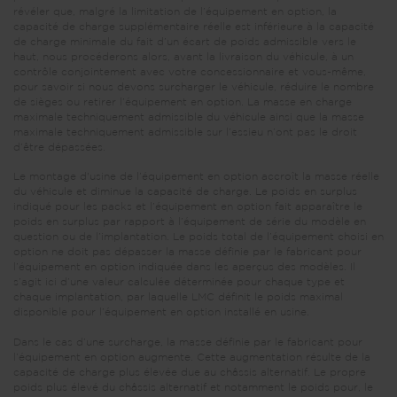
révéler que, malgré la limitation de l’équipement en option, la
capacité de charge supplémentaire réelle est inférieure à la capacité
de charge minimale du fait d’un écart de poids admissible vers le
haut, nous procéderons alors, avant la livraison du véhicule, à un
contrôle conjointement avec votre concessionnaire et vous-même,
pour savoir si nous devons surcharger le véhicule, réduire le nombre
de sièges ou retirer l’équipement en option. La masse en charge
maximale techniquement admissible du véhicule ainsi que la masse
maximale techniquement admissible sur l’essieu n’ont pas le droit
d’être dépassées.
Le montage d'usine de l’équipement en option accroît la masse réelle
du véhicule et diminue la capacité de charge. Le poids en surplus
indiqué pour les packs et l’équipement en option fait apparaître le
poids en surplus par rapport à l’équipement de série du modèle en
question ou de l’implantation. Le poids total de l’équipement choisi en
option ne doit pas dépasser la masse définie par le fabricant pour
l’équipement en option indiquée dans les aperçus des modèles. Il
s’agit ici d’une valeur calculée déterminée pour chaque type et
chaque implantation, par laquelle LMC définit le poids maximal
disponible pour l’équipement en option installé en usine.
Dans le cas d’une surcharge, la masse définie par le fabricant pour
l’équipement en option augmente. Cette augmentation résulte de la
capacité de charge plus élevée due au châssis alternatif. Le propre
poids plus élevé du châssis alternatif et notamment le poids pour, le