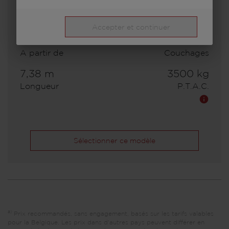
Accepter et continuer
81 000,– €
4
A partir de
Couchages
7,38 m
3500 kg
Longueur
P.T.A.C.
Sélectionner ce modèle
a)
Prix recommandés, sans engagement, basés sur les tarifs valables
pour la Belgique. Les prix dans d'autres pays peuvent différer en