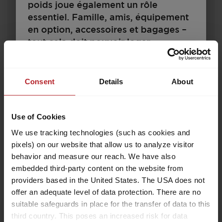
poids joue également un rôle
essentiel. Famille, amis, équipement
en option, accessoires et bagages –
tout cela doit pouvoir loger.
Parallèlement, il existe des limites
H 660 G
techniques et juridiques pour la
configuration et le chargement.
Consent
Details
About
Chaque camping-car est conçu pour
un certain poids, qui ne doit pas être
80 000,– €
3
Use of Cookies
dépassé à l’utilisation. Pour
A partir de
Couchages
l’acheteur d’un camping-car, la
We use tracking technologies (such as cookies and
6,99 m
3500 kg
question qui se pose est donc celle
pixels) on our website that allow us to analyze visitor
Longueur
P.T.A.C.
de savoir comment il doit configurer
behavior and measure our reach. We have also
son véhicule pour loger les
embedded third-party content on the website from
passagers, les bagages et les
providers based in the United States. The USA does not
offer an adequate level of data protection. There are no
accessoires selon ses besoins sans
suitable safeguards in place for the transfer of data to this
que le véhicule dépasse ce poids
Sélectionner ce modèle
Information:
third country. This poses an increased risk for data
maximal ? Pour vous faciliter cette