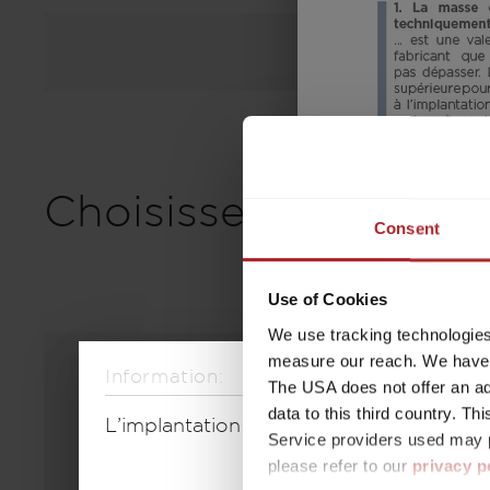
Choisissez un modèl
Consent
Use of Cookies
We use tracking technologies 
measure our reach. We have a
Information:
The USA does not offer an ade
data to this third country. T
L’implantation sélectionnée n’est plus 
Service providers used may p
please refer to our
privacy p