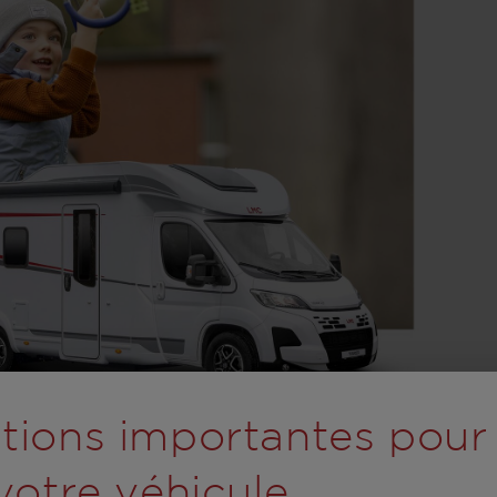
rolling wird der Button
tions importantes pour
 votre véhicule