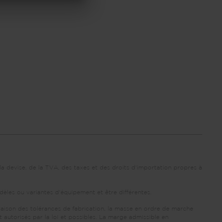
la devise, de la TVA, des taxes et des droits d'importation propres à
dèles ou variantes d'équipement et être différentes.
 raison des tolérances de fabrication, la masse en ordre de marche
autorisés par la loi et possibles. La marge admissible en