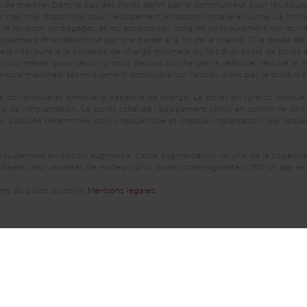
de marche. Dans le cas des Poids défini par le constructeur pour les équipe
s maximal disponible pour l’équipement en option installé en usine. La limit
la loi pour les bagages et les accessoires installés ultérieurement sur les 
iquement être déterminé par une pesée à la fin de la chaîne. Si la pesée dev
st inférieure à la capacité de charge minimale du fait d’un écart de poids a
 vous-même, pour savoir si nous devons surcharger le véhicule, réduire le 
asse maximale techniquement admissible sur l’essieu n’ont pas le droit d’
 du véhicule et diminue la capacité de charge. Le poids en surplus indiqué 
 de l’implantation. Le poids total de l’équipement choisi en option ne doit
leur calculée déterminée pour chaque type et chaque implantation, par laque
l’équipement en option augmente. Cette augmentation résulte de la capacité
échéant, des variantes de moteurs plus lourds contraignantes (180 ch par ex.
hème du poids au point
Mentions légales
.