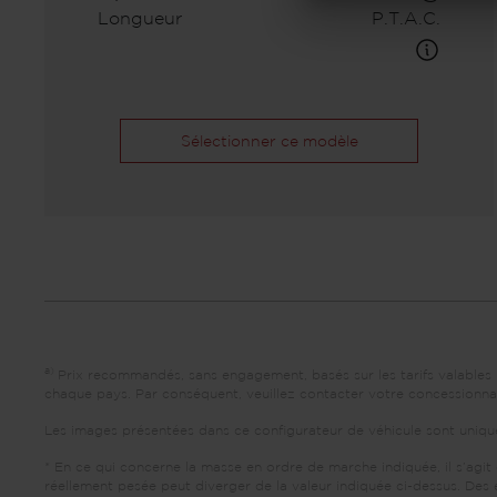
Longueur
P.T.A.C.
Sélectionner ce modèle
a)
Prix recommandés, sans engagement, basés sur les tarifs valables p
chaque pays. Par conséquent, veuillez contacter votre concessionnai
Les images présentées dans ce configurateur de véhicule sont uniquem
* En ce qui concerne la masse en ordre de marche indiquée, il s’agit
réellement pesée peut diverger de la valeur indiquée ci-dessus. Des 