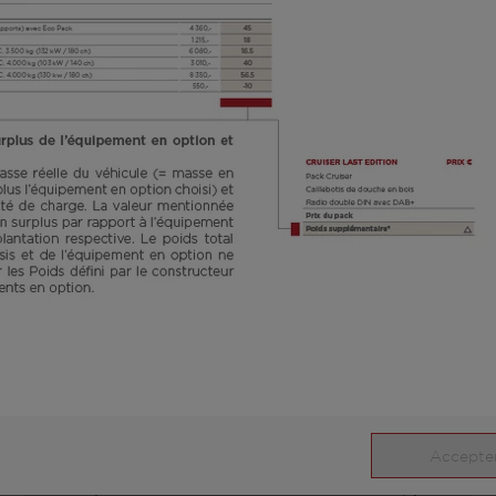
H 730 G
81 000,– €
4
A partir de
Couchages
Accepter
7,38 m
3500 kg