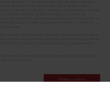
ments en option, il s’agit d’une valeur calculée déterminée pour
ation de l’équipement en option a pour but de garantir que la
véhicules livrés par LMC est aussi réellement disponible pour la charge
ait exceptionnellement révéler que, malgré la limitation de
dmissible vers le haut, nous procéderons alors, avant la livraison du
nombre de sièges ou retirer l’équipement en option. La masse en
être dépassées.
pour les packs et l’équipement en option fait apparaître le poids en
 pas dépasser la masse définie par le fabricant pour l’équipement en
lle LMC définit le poids maximal disponible pour l’équipement en
 de charge plus élevée due au châssis alternatif. Le propre poids
) doivent être déduits.
Étape suivante
Votre configuration