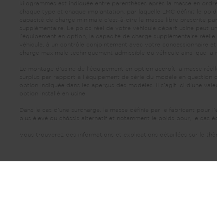
kilogrammes est indiquée entre parenthèses après la masse en ordre 
chaque type et chaque implantation, par laquelle LMC définit le poid
capacité de charge minimale c’est-à-dire la masse libre prescrite par 
supplémentaire. Le poids réel de votre véhicule départ usine peut un
l’équipement en option, la capacité de charge supplémentaire réelle e
véhicule, à un contrôle conjointement avec votre concessionnaire et
charge maximale techniquement admissible du véhicule ainsi que la m
Le montage d'usine de l’équipement en option accroît la masse réelle
surplus par rapport à l’équipement de série du modèle en question ou
option indiquée dans les aperçus des modèles. Il s’agit ici d’une va
option installé en usine.
Dans le cas d’une surcharge, la masse définie par le fabricant pour 
plus élevé du châssis alternatif et notamment le poids pour, le cas 
Vous trouverez des informations et explications détaillées sur le t