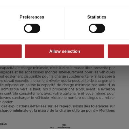
ividual cookies/services in the settings, you give us your consen
s voluntary, not required to visit the website, and can be revok
Preferences
Statistics
H 630
ct, only the necessary cookies will be set on the website, which a
 to enable page navigation.
79 500,– €
4
Allow selection
A partir de
Couchages
6,99 m
3500 kg
Longueur
P.T.A.C.
Sélectionner ce modèle