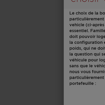
Le choix de la b
particulièrement
vehicle (ci-après
essentiel. Famil
doit pouvoir loge
la configuration
poids, qui ne doi
la question qui s
véhicule pour log
sans que le véhic
nous vous fourni
particulièrement 
portefeuille :