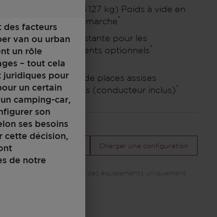
2 978 kg
(2 829 - 3 127 kg)
Poids à vide en
*
ordre de marche
t des facteurs
174 kg
Masse restante pour les
per van ou urban
*
équipements optionnels
ent un rôle
ages – tout cela
t juridiques pour
Nombre de places assises
4
our un certain
*
autorisées (conducteur inclus)
d’un camping-car,
nfigurer son
elon ses besoins
 cette décision,
Votre configuration
Charger une configuration
ont
es de notre
*La photo peut inclure des équipements uniquement
disponibles en option