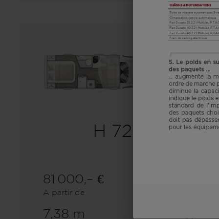
H 720
81 000,– €
4
A partir de
Couchages
7,38 m
3500 kg