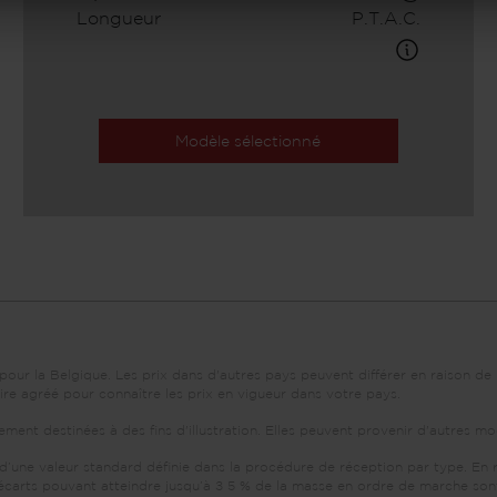
Longueur
P.T.A.C.
Modèle sélectionné
our la Belgique. Les prix dans d'autres pays peuvent différer en raison de 
re agréé pour connaître les prix en vigueur dans votre pays.
ent destinées à des fins d'illustration. Elles peuvent provenir d'autres mo
 d’une valeur standard définie dans la procédure de réception par type. En
écarts pouvant atteindre jusqu’à ± 5 % de la masse en ordre de marche sont 