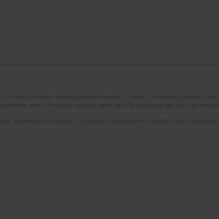
den schweizerischen Verkaufspreisen basiert. Preise in anderen Ländern k
fohlen, einen örtlichen Händler nach den für das jeweilige Land geltenden
iglich Illustrationszwecken. Sie können von anderen Modellen oder Aussta