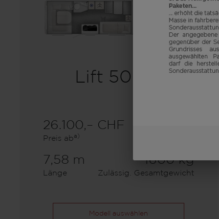
Lift 500 K
26.100,– CHF
7
a)
Preis ab
Schlafplätze
7,58 m
1600 kg
Länge
Zulässig. Gesamtgewicht
Modell auswählen