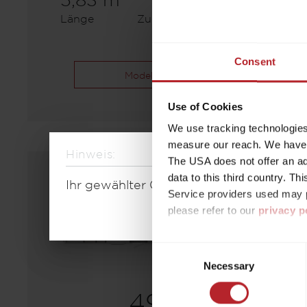
5,83 m
1300 kg
Länge
Zulässig. Gesamtgewicht
Consent
Modell auswählen
Use of Cookies
We use tracking technologies 
measure our reach. We have a
Hinweis:
The USA does not offer an ade
data to this third country. T
Ihr gewählter Grundriss ist aktuell nic
Service providers used may p
please refer to our
privacy p
By accepting or selecting ind
Consent
purposes mentioned. Consent i
Necessary
Selection
settings. If you click on Reje
free operation of the site and
490 K