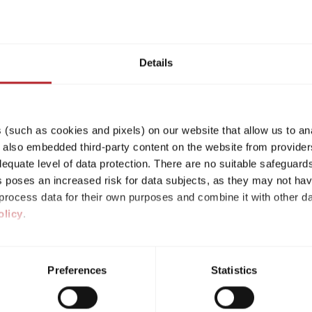
6,82 m
1360 kg
Länge
Zulässig. Gesamtgewicht
Details
Modell auswählen
(such as cookies and pixels) on our website that allow us to an
lso embedded third-party content on the website from providers
quate level of data protection. There are no suitable safeguards 
his poses an increased risk for data subjects, as they may not ha
ht mehr verfügbar und wurde zu dem Grundriss des a
rocess data for their own purposes and combine it with other da
olicy
.
ividual cookies/services in the settings, you give us your consen
s voluntary, not required to visit the website, and can be revok
Preferences
Statistics
ct, only the necessary cookies will be set on the website, which a
 to enable page navigation.
582 K