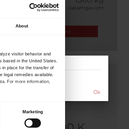
7,35 m
1360 kg
Länge
Zulässig. Gesamtgewicht
About
Ausgewählt
alyze visitor behavior and
 based in the United States.
in place for the transfer of
ve legal remedies available.
ktuellen Modells aufgelöst
ta. For more information,
Ok
t to process your data for the
ed at any time through the
Marketing
re required for the trouble-
Lift 500 K