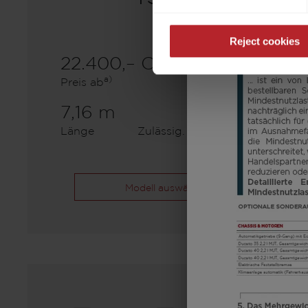
Reject cookies
22.400,– CHF
5 - 8
a)
Preis ab
Schlafplätze
7,16 m
1360 kg
Länge
Zulässig. Gesamtgewicht
Modell auswählen