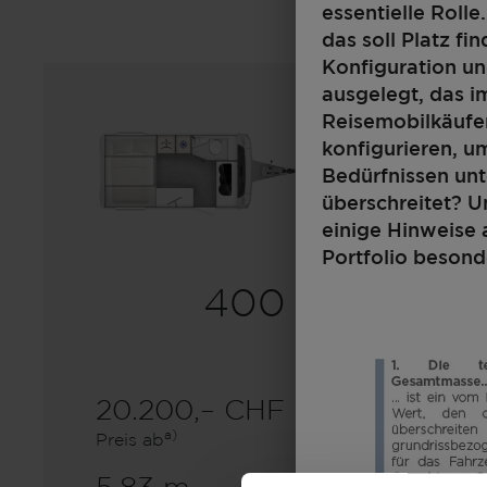
essentielle Roll
das soll Platz fi
Konfiguration un
ausgelegt, das i
Reisemobilkäufer
konfigurieren, 
Bedürfnissen un
überschreitet? U
einige Hinweise 
Portfolio besond
400 F
20.200,– CHF
2 - 4
a)
Preis ab
Schlafplätze