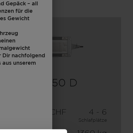
nd Gepäck – all
enzen für die
tes Gewicht
ahrzeug
meinen
imalgewicht
r Dir nachfolgend
s aus unserem
450 D
22.600,– CHF
4 - 6
a)
Preis ab
Schlafplätze