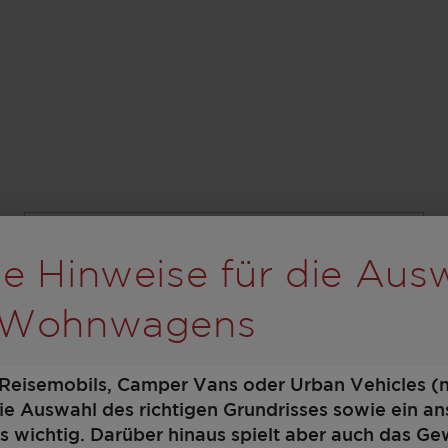
Schritt 1 / 9
rolling wird der Button
Grundriss
e Hinweise für die Aus
 Wohnwagens
 Reisemobils, Camper Vans oder Urban Vehicles (
die Auswahl des richtigen Grundrisses sowie ein 
 wichtig. Darüber hinaus spielt aber auch das Ge