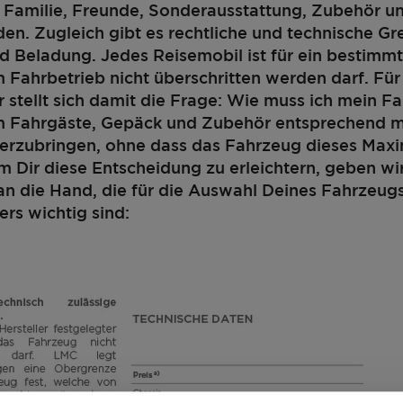
e. Familie, Freunde, Sonderausstattung, Zubehör u
nden. Zugleich gibt es rechtliche und technische Gr
d Beladung. Jedes Reisemobil ist für ein bestimm
m Fahrbetrieb nicht überschritten werden darf. Für
 stellt sich damit die Frage: Wie muss ich mein F
um Fahrgäste, Gepäck und Zubehör entsprechend 
terzubringen, ohne dass das Fahrzeug dieses Max
m Dir diese Entscheidung zu erleichtern, geben wi
an die Hand, die für die Auswahl Deines Fahrzeug
ers wichtig sind:
440 D
22.600,– CHF
4 - 6
a)
Preis ab
Schlafplätze