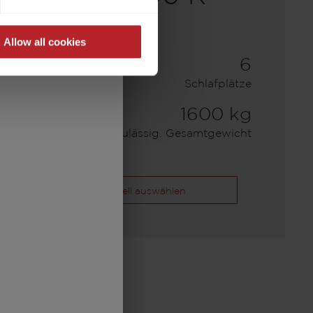
Allow all cookies
26.300,– CHF
6
a)
Preis ab
Schlafplätze
7,59 m
1600 kg
Länge
Zulässig. Gesamtgewicht
Modell auswählen