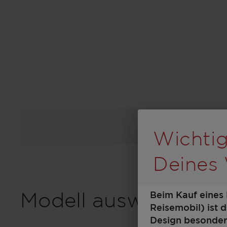
Durch Sc
Wichtig
Deines
Beim Kauf eines
Modell auswählen
Reisemobil) ist 
Design besonders