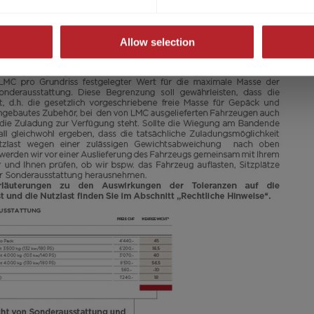
Allow selection
25.500,– CHF
5 - 8
a)
Preis ab
Schlafplätze
8,05 m
1600 kg
Länge
Zulässig. Gesamtgewicht
Modell auswählen