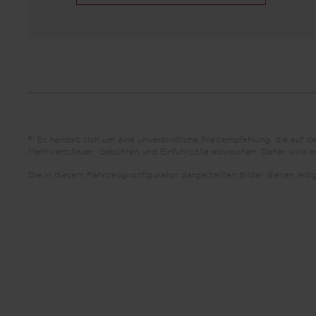
a)
Es handelt sich um eine unverbindliche Preisempfehlung, die auf 
Mehrwertsteuer, Gebühren und Einfuhrzölle abweichen. Daher wird emp
Die in diesem Fahrzeugkonfigurator dargestellten Bilder dienen led