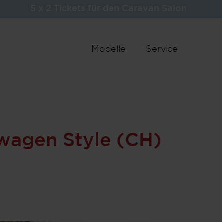
5 x 2 Tickets für den Caravan Salon
22.600,– C
Basispreis i
Modelle
Service
22.6
CH
Fahrzeugprei
Schritt 1 / 9
wagen Style (CH)
Grundriss