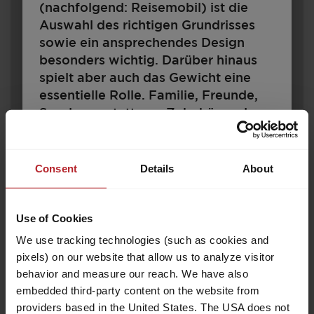
(nachfolgend: Reisemobil) ist die
Auswahl des richtigen Grundrisses
sowie ein ansprechendes Design
besonders wichtig. Darüber hinaus
spielt aber auch das Gewicht eine
essentielle Rolle. Familie, Freunde,
Sonderausstattung, Zubehör und
Gepäck – all das soll Platz finden.
Zugleich gibt es rechtliche und
460 E
technische Grenzen für die
Consent
Details
About
Konfiguration und Beladung. Jedes
Reisemobil ist für ein bestimmtes
Use of Cookies
Gewicht ausgelegt, das im
19.000,– CHF
3
Fahrbetrieb nicht überschritten
a)
We use tracking technologies (such as cookies and
Preis ab
Schlafplätze
werden darf. Für Reisemobilkäufer
pixels) on our website that allow us to analyze visitor
6,76 m
1200 kg
stellt sich damit die Frage: Wie muss
behavior and measure our reach. We have also
Länge
Zulässig. Gesamtgewicht
ich mein Fahrzeug konfigurieren, um
embedded third-party content on the website from
Fahrgäste, Gepäck und Zubehör
providers based in the United States. The USA does not