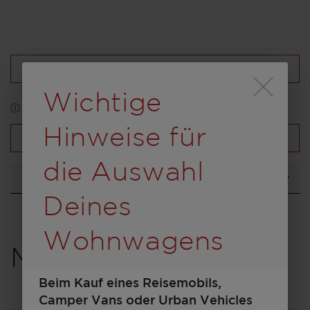
Konfiguration laden
Durch Scrolling wird
Wichtige
*Abbildung kann zum Teil Sonderausstattung enthalten
Hinweise für
Fahrzeugübersicht
die Auswahl
Grundriss
Deines
Wohnwagens
Modell auswählen
Beim Kauf eines Reisemobils,
Camper Vans oder Urban Vehicles