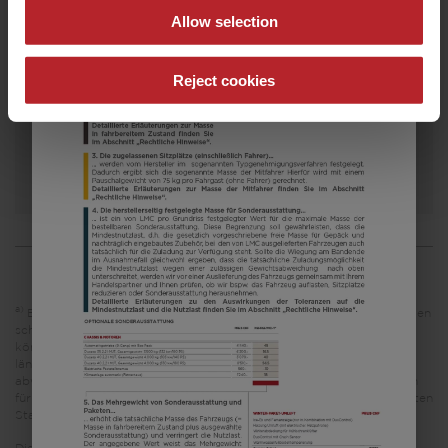
Allow selection
a)
Preis ab
Schlafplätze
7,15 m
1360 kg
Reject cookies
Länge
Zulässig. Gesamtgewicht
Modell auswählen
a)
Es handelt sich um eine unverbindliche Preisempfehlung, die auf den
schweizerischen Verkaufspreisen basiert. Preise in anderen Ländern
können aufgrund der Währungsumrechnung und der
länderspezifischen Mehrwertsteuer, Gebühren und Einfuhrzölle
abweichen. Daher wird empfohlen, einen örtlichen Händler nach den
für das jeweilige Land geltenden Preisen zu fragen, um den aktuellsten
Stand zu erfahren.