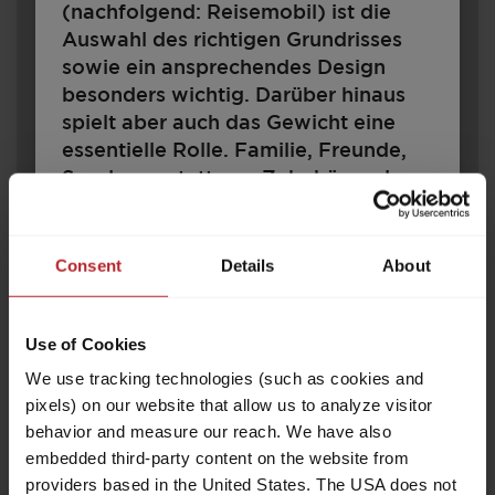
(nachfolgend: Reisemobil) ist die
Auswahl des richtigen Grundrisses
sowie ein ansprechendes Design
besonders wichtig. Darüber hinaus
spielt aber auch das Gewicht eine
essentielle Rolle. Familie, Freunde,
Sonderausstattung, Zubehör und
Gepäck – all das soll Platz finden.
Zugleich gibt es rechtliche und
510 E
technische Grenzen für die
Consent
Details
About
Konfiguration und Beladung. Jedes
Reisemobil ist für ein bestimmtes
Use of Cookies
Gewicht ausgelegt, das im
30.700,– CHF
4 - 6
Fahrbetrieb nicht überschritten
a)
We use tracking technologies (such as cookies and
Preis ab
Schlafplätze
werden darf. Für Reisemobilkäufer
pixels) on our website that allow us to analyze visitor
7,58 m
1600 kg
stellt sich damit die Frage: Wie muss
behavior and measure our reach. We have also
Länge
Zulässig. Gesamtgewicht
ich mein Fahrzeug konfigurieren, um
embedded third-party content on the website from
Fahrgäste, Gepäck und Zubehör
providers based in the United States. The USA does not