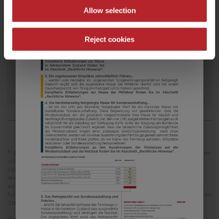
Allow selection
a)
Preis ab
Schlafplätze
7,87 m
1800 kg
Reject cookies
Länge
Zulässig. Gesamtgewicht
Modell auswählen
a)
Es handelt sich um eine unverbindliche Preisempfehlung, die auf den
schweizerischen Verkaufspreisen basiert. Preise in anderen Ländern
können aufgrund der Währungsumrechnung und der
länderspezifischen Mehrwertsteuer, Gebühren und Einfuhrzölle
abweichen. Daher wird empfohlen, einen örtlichen Händler nach den
für das jeweilige Land geltenden Preisen zu fragen, um den aktuellsten
Stand zu erfahren.