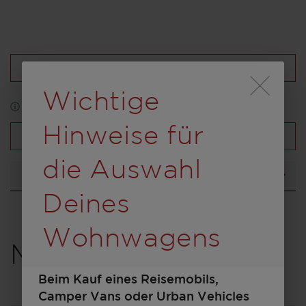
Konfiguration laden
Durch Scrolling wird
Wichtige
*Abbildung kann zum Teil Sonderausstattung enthalten
Hinweise für
Fahrzeugübersicht
die Auswahl
Grundriss
Deines
Wohnwagens
Modell auswählen
Beim Kauf eines Reisemobils,
Camper Vans oder Urban Vehicles