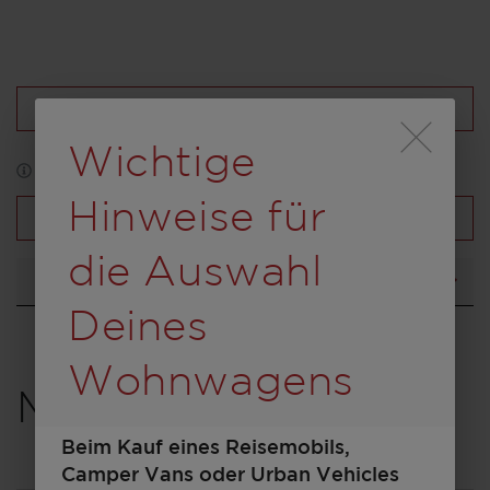
Konfiguration laden
Durch Scrolling wird
Wichtige
*Abbildung kann zum Teil Sonderausstattung enthalten
Hinweise für
Fahrzeugübersicht
die Auswahl
Grundriss
Deines
Wohnwagens
Modell auswählen
Beim Kauf eines Reisemobils,
Camper Vans oder Urban Vehicles