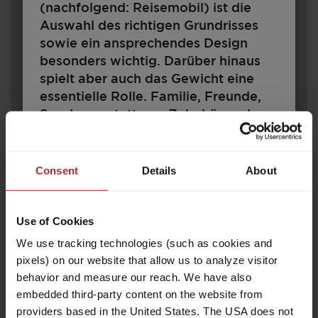
(nachfolgend: Reisemobil) ist die
Auswahl des richtigen Grundrisses
sowie ein ansprechendes Design
besonders wichtig. Darüber hinaus
spielt aber auch das Gewicht eine
essentielle Rolle. Familie, Freunde,
Sonderausstattung, Zubehör und
Gepäck – all das soll Platz finden.
Zugleich gibt es rechtliche und
510 E
technische Grenzen für die
Consent
Details
About
Konfiguration und Beladung. Jedes
Reisemobil ist für ein bestimmtes
Use of Cookies
Gewicht ausgelegt, das im
35.200,– €
4 - 6
Fahrbetrieb nicht überschritten
a)
We use tracking technologies (such as cookies and
Preis ab
Schlafplätze
werden darf. Für Reisemobilkäufer
pixels) on our website that allow us to analyze visitor
7,58 m
1600 kg
stellt sich damit die Frage: Wie muss
behavior and measure our reach. We have also
Länge
Zulässig. Gesamtgewicht
ich mein Fahrzeug konfigurieren, um
embedded third-party content on the website from
Fahrgäste, Gepäck und Zubehör
providers based in the United States. The USA does not