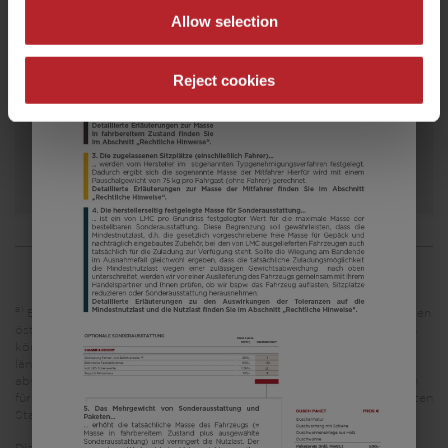
Allow selection
a)
Preis ab
Schlafplätze
7,87 m
1800 kg
Reject cookies
Länge
Zulässig. Gesamtgewicht
Modell auswählen
a)
Es handelt sich um eine unverbindliche Preisempfehlung, die auf den
österreichischen Verkaufspreisen basiert. Preise in anderen Ländern
können aufgrund der Währungsumrechnung und der
länderspezifischen Mehrwertsteuer, Gebühren und Einfuhrzölle
abweichen. Daher wird empfohlen, einen örtlichen Händler nach den
für das jeweilige Land geltenden Preisen zu fragen, um den aktuellsten
Stand zu erfahren.