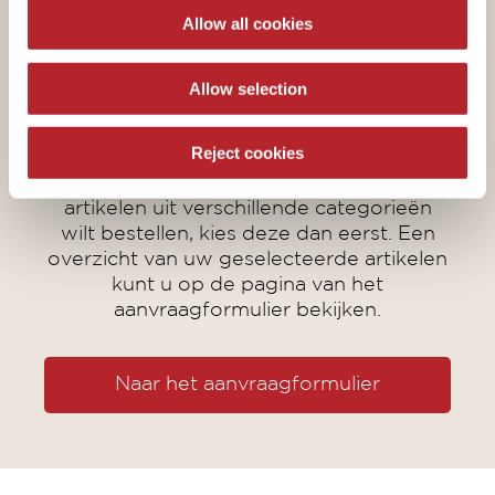
NU BIJ UW DEALER
Allow all cookies
BESTELLEN
Allow selection
Heeft u alles geselecteerd wat u wilt
Reject cookies
bestellen? Klik dan nu verder naar ons
aanvraagformulier. Als u nog andere
artikelen uit verschillende categorieën
wilt bestellen, kies deze dan eerst. Een
overzicht van uw geselecteerde artikelen
kunt u op de pagina van het
aanvraagformulier bekijken.
Naar het aanvraagformulier