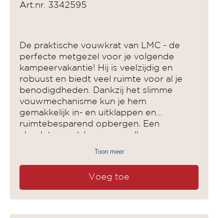
Art.nr. 3342595
De praktische vouwkrat van LMC - de
perfecte metgezel voor je volgende
kampeervakantie! Hij is veelzijdig en
robuust en biedt veel ruimte voor al je
benodigdheden. Dankzij het slimme
vouwmechanisme kun je hem
gemakkelijk in- en uitklappen en
ruimtebesparend opbergen. Een
absolute must-have voor elke
kampeerliefhebber, als opbergkrat voor
Toon meer
eten of als transportkrat voor je
kampeeraccessoires!
Voeg toe