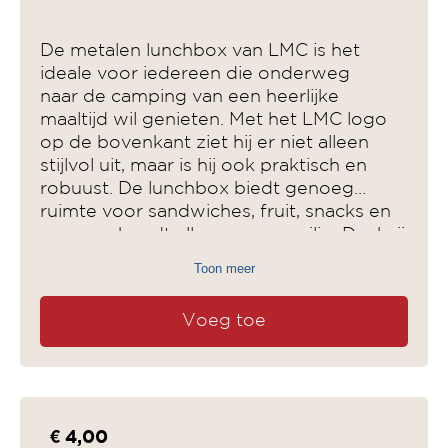
De metalen lunchbox van LMC is het
ideale voor iedereen die onderweg
naar de camping van een heerlijke
maaltijd wil genieten. Met het LMC logo
op de bovenkant ziet hij er niet alleen
stijlvol uit, maar is hij ook praktisch en
robuust. De lunchbox biedt genoeg
ruimte voor sandwiches, fruit, snacks en
meer en houdt alles vers en veilig. Dankzij
het handige formaat is hij gemakkelijk op
Toon meer
te bergen in je rugzak of tas, waardoor hij
de perfecte metgezel is op elke reis.
Voeg toe
€ 4,00