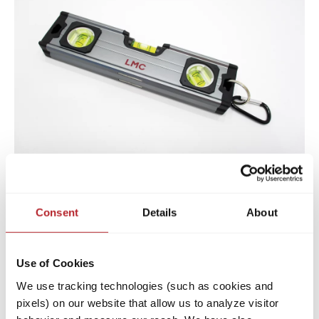
LMC waterpas
Consent
Details
About
Art.nr. 3472196
Use of Cookies
We use tracking technologies (such as cookies and
Met de compacte en magnetische
pixels) on our website that allow us to analyze visitor
waterpas van LMC is het uitlijnen van je